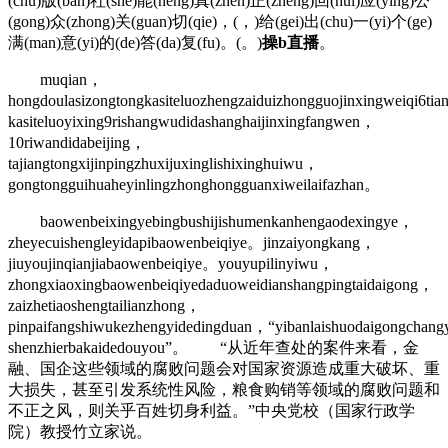
(chu)版(ban)社(she)能(neng)真(zhen)正(zheng)回(hui)应(ying)公
(gong)众(zhong)关(guan)切(qie)，(，)给(gei)出(chu)一(yi)个(ge)
满(man)意(yi)的(de)答(da)复(fu)。(。)
操b直播
。
muqian，
hongdoulasizongtongkasiteluozhengzaiduizhongguojinxingweiqi6t
kasiteluoyixing9rishangwudidashanghaijinxingfangwen，
10riwandidabeijing，
tajiangtongxijinpingzhuxijuxinglishixinghuiwu，
gongtongguihuaheyinlingzhonghongguanxiweilaifazhan。
baowenbeixingyebingbushijishumenkanhengaodexingye，
zheyecuishengleyidapibaowenbeiqiye。jinzaiyongkang，
jiuyoujinqianjiabaowenbeiqiye。youyupilinyiwu，
zhongxiaoxingbaowenbeiqiyedaduoweidianshangpingtaidaigong，
zaizhetiaoshengtailianzhong，
pinpaifangshiwukezhengyidedingduan，“yibanlaishuodaigongchang
shenzhierbakaidedouyou”。 “从近年查处的案件来看，金
融、国企这些领域的腐败问题会对国家资源造成重大破坏、重
大损失，甚至引发系统性风险，粮食购销等领域的腐败问题和
不正之风，则关乎百姓切身利益。”中央党校（国家行政学
院）教授竹立家说。