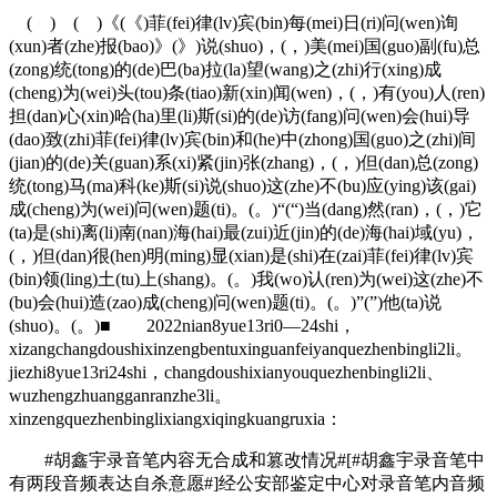
( ) ( )《(《)菲(fei)律(lv)宾(bin)每(mei)日(ri)问(wen)询
(xun)者(zhe)报(bao)》(》)说(shuo)，(，)美(mei)国(guo)副(fu)总
(zong)统(tong)的(de)巴(ba)拉(la)望(wang)之(zhi)行(xing)成
(cheng)为(wei)头(tou)条(tiao)新(xin)闻(wen)，(，)有(you)人(ren)
担(dan)心(xin)哈(ha)里(li)斯(si)的(de)访(fang)问(wen)会(hui)导
(dao)致(zhi)菲(fei)律(lv)宾(bin)和(he)中(zhong)国(guo)之(zhi)间
(jian)的(de)关(guan)系(xi)紧(jin)张(zhang)，(，)但(dan)总(zong)
统(tong)马(ma)科(ke)斯(si)说(shuo)这(zhe)不(bu)应(ying)该(gai)
成(cheng)为(wei)问(wen)题(ti)。(。)“(“)当(dang)然(ran)，(，)它
(ta)是(shi)离(li)南(nan)海(hai)最(zui)近(jin)的(de)海(hai)域(yu)，
(，)但(dan)很(hen)明(ming)显(xian)是(shi)在(zai)菲(fei)律(lv)宾
(bin)领(ling)土(tu)上(shang)。(。)我(wo)认(ren)为(wei)这(zhe)不
(bu)会(hui)造(zao)成(cheng)问(wen)题(ti)。(。)”(”)他(ta)说
(shuo)。(。)■ 2022nian8yue13ri0—24shi，
xizangchangdoushixinzengbentuxinguanfeiyanquezhenbingli2li。
jiezhi8yue13ri24shi，changdoushixianyouquezhenbingli2li、
wuzhengzhuangganranzhe3li。
xinzengquezhenbinglixiangxiqingkuangruxia：
#胡鑫宇录音笔内容无合成和篡改情况#[#胡鑫宇录音笔中
有两段音频表达自杀意愿#]经公安部鉴定中心对录音笔内音频