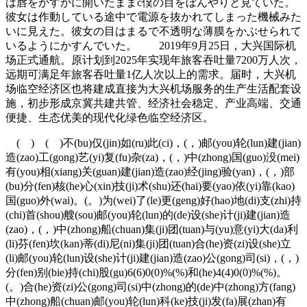
は唇をかすかに開いたままc僕の目をぼんやりと見ていた。
彼女は作動している途中で電源を抜かれてしまった機械みた
いに見えた。彼女の目はまるで不透明な薄膜をかぶせられて
いるようにかすんでいた。 2019年9月25日，大兴国际机
场正式通航。原计划到2025年实现年旅客吞吐量7200万人次，
远期可满足年旅客吞吐量1亿人次以上的需求。届时，大兴机
场临空经济区也将建成直接为大兴机场服务的生产生活配套设
施，初步形成京冀共建共管、经济社会稳定、产业高端、交通
便捷、生态优美的现代化绿色临空经济区。
( ) ( )不(bu)仅(jin)如(ru)此(ci)，(，)邮(you)轮(lun)建(jian)
造(zao)工(gong)艺(yi)复(fu)杂(za)，(，)中(zhong)国(guo)没(mei)
有(you)相(xiang)关(guan)建(jian)造(zao)经(jing)验(yan)，(，)部
(bu)分(fen)核(he)心(xin)技(ji)术(shu)还(hai)要(yao)依(yi)靠(kao)
国(guo)外(wai)。(。)为(wei)了(le)更(geng)好(hao)地(di)支(zhi)持
(chi)首(shou)艘(sou)邮(you)轮(lun)的(de)设(she)计(ji)建(jian)造
(zao)，(，)中(zhong)船(chuan)集(ji)团(tuan)与(yu)意(yi)大(da)利
(li)芬(fen)坎(kan)蒂(di)尼(ni)集(ji)团(tuan)合(he)资(zi)设(she)立
(li)邮(you)轮(lun)设(she)计(ji)建(jian)造(zao)公(gong)司(si)，(，)
分(fen)别(bie)持(chi)股(gu)6(6)0(0)%(%)和(he)4(4)0(0)%(%)。
(。)合(he)资(zi)公(gong)司(si)中(zhong)的(de)中(zhong)方(fang)
中(zhong)船(chuan)邮(you)轮(lun)科(ke)技(ji)发(fa)展(zhan)有