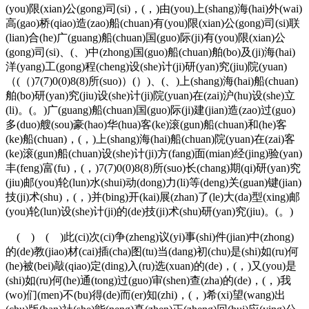
(you)限(xian)公(gong)司(si)，(，)由(you)上(shang)海(hai)外(wai)
高(gao)桥(qiao)造(zao)船(chuan)有(you)限(xian)公(gong)司(si)联
(lian)合(he)广(guang)船(chuan)国(guo)际(ji)有(you)限(xian)公
(gong)司(si)、(、)中(zhong)国(guo)船(chuan)舶(bo)及(ji)海(hai)
洋(yang)工(gong)程(cheng)设(she)计(ji)研(yan)究(jiu)院(yuan)
（(（)7(7)0(0)8(8)所(suo)）(）)、(、)上(shang)海(hai)船(chuan)
舶(bo)研(yan)究(jiu)设(she)计(ji)院(yuan)在(zai)沪(hu)设(she)立
(li)。(。)广(guang)船(chuan)国(guo)际(ji)建(jian)造(zao)过(guo)
多(duo)艘(sou)豪(hao)华(hua)客(ke)滚(gun)船(chuan)和(he)客
(ke)船(chuan)，(，)上(shang)海(hai)船(chuan)院(yuan)在(zai)客
(ke)滚(gun)船(chuan)设(she)计(ji)方(fang)面(mian)经(jing)验(yan)
丰(feng)富(fu)，(，)7(7)0(0)8(8)所(suo)长(chang)期(qi)研(yan)究
(jiu)邮(you)轮(lun)水(shui)动(dong)力(li)等(deng)关(guan)键(jian)
技(ji)术(shu)，(，)并(bing)开(kai)展(zhan)了(le)大(da)型(xing)邮
(you)轮(lun)设(she)计(ji)的(de)技(ji)术(shu)研(yan)究(jiu)。(。)
( ) ( )此(ci)次(ci)争(zheng)议(yi)事(shi)件(jian)中(zhong)
的(de)教(jiao)材(cai)插(cha)图(tu)当(dang)初(chu)是(shi)如(ru)何
(he)被(bei)敲(qiao)定(ding)入(ru)选(xuan)的(de)，(，)又(you)是
(shi)如(ru)何(he)通(tong)过(guo)审(shen)查(zha)的(de)，(，)我
(wo)们(men)不(bu)得(de)而(er)知(zhi)，(，)希(xi)望(wang)出