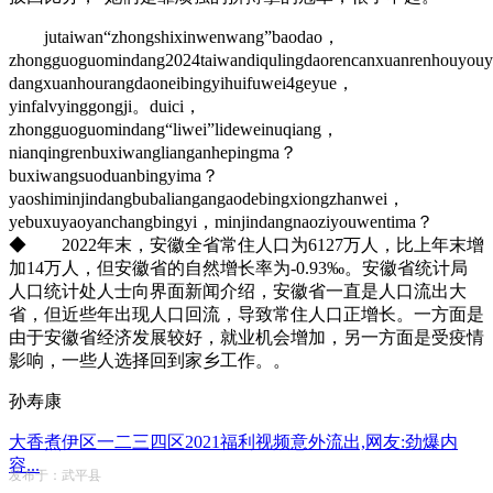
jutaiwan“zhongshixinwenwang”baodao，
zhongguoguomindang2024taiwandiqulingdaorencanxuanrenhouyou
dangxuanhourangdaoneibingyihuifuwei4geyue，
yinfalvyinggongji。duici，
zhongguoguomindang“liwei”lideweinuqiang，
nianqingrenbuxiwanglianganhepingma？
buxiwangsuoduanbingyima？
yaoshiminjindangbubaliangangaodebingxiongzhanwei，
yebuxuyaoyanchangbingyi，minjindangnaoziyouwentima？
◆ 2022年末，安徽全省常住人口为6127万人，比上年末增
加14万人，但安徽省的自然增长率为-0.93‰。安徽省统计局
人口统计处人士向界面新闻介绍，安徽省一直是人口流出大
省，但近些年出现人口回流，导致常住人口正增长。一方面是
由于安徽省经济发展较好，就业机会增加，另一方面是受疫情
影响，一些人选择回到家乡工作。。
孙寿康
大香煮伊区一二三四区2021福利视频意外流出,网友:劲爆内
容...
发布于：武平县