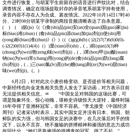
文件进行恢复，与胡某宇生前留存的语音进行声纹比对，结合
调查情况，确定在现场提取封存的录音笔系胡某宇持有使用，
录音内容不存在人为合成、篡改情况。2022年10月14日17时40
分、23时08分胡某宇录制的两段音频清晰表达了自杀意愿。
( ) ( )据(ju)《(《)食(shi)品(pin)安(an)全(quan)国(guo)家(jia)
标(biao)准(zhun) ( )食(shi)品(pin)添(tian)加(jia)剂(ji)使(shi)用
(yong)标(biao)准(zhun)》(》)（(（)g(g)b(b) ( )2(2)7(7)6(6)0(0)-
(-)2(2)0(0)1(1)4(4)）(）)显(xian)示(shi)，(，)前(qian)3(3)种
(zhong)为(wei)增(zeng)味(wei)剂(ji)，(，)苯(ben)甲(jia)酸(suan)
钠(na)为(wei)常(chang)用(yong)的(de)食(shi)品(pin)防(fang)腐
(fu)剂(ji)，(，)三(san)氯(lv)蔗(zhe)糖(tang)则(ze)为(wei)甜(tian)
味(wei)剂(ji)。(。)
6月2日，针对此次小麦价格变动、是否提价等相关问题，
中新经纬也向金龙鱼相关负责人发去了采访函，对方表示目前
无法提供相关信息。♒ “中国女足对韩国的这场比赛，可
谓是险象环生、惊心动魄，堪称史诗级惊天大逆转，最终时隔
16年夺得了亚洲杯冠军，非常不容易。”李戈接受《中国经济
周刊》记者采访时表示，其实中国女足并没有日本、韩国、朝
鲜队的实力强，但与韩国女足的决赛中，在几次落后对手的情
况下，以永不言弃、绝不服输的拼搏精神和顽强的意志力成功
扳回比分，“她们是靠顽强的拼搏拿的冠军，很了不起。”