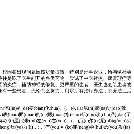
校园餐出现问题应该尽量披露，特别是涉事企业，给与像社会
往是吃了医生能开的各类药物，尝试了中医针灸、康复理疗等
经的炎症，辅助神经的修复。更严重的患者，医生也会给患者尝
还有一些患者，无论怎么努力，用尽所有治疗办法，都无法让后
n)流(liu)的(de)变(bian)化(hua)。(。)拉(la)尼(ni)娜(na)导(dao)致
g)表(biao)面(mian)的(de)暖(nuan)水(shui)都(dou)吹(chui)到(dao)了
)4(4)0(0)厘(li)米(mi)左(zuo)右(you)。(。)厄(e)尔(er)尼(ni)诺(nuo)则
cheng)压(ya)力(li)，(，)有(you)可(ke)能(neng)会(hui)诱(you)发(fa)