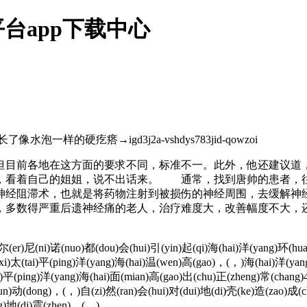
台app下载中心
样的硬疙瘩→igd3j2a-vshdys783jid-qowzoi
目前各地在这方面的要求不同，标准不一。此外，他还建议道，
，看着自己的姐姐，说不出话来。 通常，找到唐帅的患者，往
神经阻滞术，也就是将药物注射到被损伤的神经周围，去缓解神
，多数得严重后遗神经痛的老人，治疗难度大，改善幅度不大，
er)尼(ni)诺(nuo)都(dou)会(hui)引(yin)起(qi)海(hai)洋(yang)环(hua
xi)太(tai)平(ping)洋(yang)海(hai)温(wen)高(gao)，(，)海(hai)洋(yan
ai)平(ping)洋(yang)海(hai)面(mian)高(gao)出(chu)正(zheng)常(chang
yun)动(dong)，(，)自(zi)然(ran)会(hui)对(dui)地(di)壳(ke)造(zao)成(
ng)地(di)震(zhen)。(。)