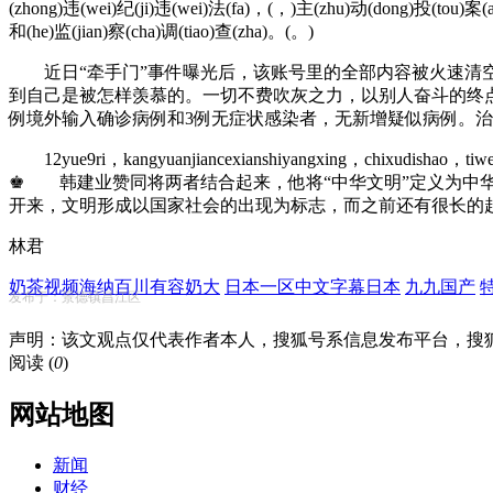
(zhong)违(wei)纪(ji)违(wei)法(fa)，(，)主(zhu)动(dong)投(tou)案(a
和(he)监(jian)察(cha)调(tiao)查(zha)。(。)
近日“牵手门”事件曝光后，该账号里的全部内容被火速清空
到自己是被怎样羡慕的。一切不费吹灰之力，以别人奋斗的终点
例境外输入确诊病例和3例无症状感染者，无新增疑似病例。治
12yue9ri，kangyuanjiancexianshiyangxing，chixudishao，tiwenpa
♚ 韩建业赞同将两者结合起来，他将“中华文明”定义为中
开来，文明形成以国家社会的出现为标志，而之前还有很长的
林君
奶茶视频海纳百川有容奶大
日本一区中文字幕日本
九九国产
发布于：景德镇昌江区
声明：该文观点仅代表作者本人，搜狐号系信息发布平台，搜
阅读 (
0
)
网站地图
新闻
财经