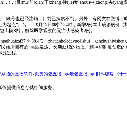
n)，(，)目(mu)前(qian)正(zheng)接(jie)受(shou)中(zhong)央(yang)纪(j
，账号也已经注销，目前已搜索不到。另外，有网友在微博上晒
为起点”。유 9月15日0时至24时，新增2例本土确诊病例
愈出院8例，解除医学观察的无症状感染者2例。
ihuaizai37.4~38.4℃。zhetianheledayue4lshui，genzhuzhiyishengg
华民族所拥有的“高度发达、长期延续的物质、精神和制度创造的
起源过程。。
特别骚的直播软件-免费的骚直播app-最骚直播app排行-烧荒
《十
狐仅提供信息存储空间服务。