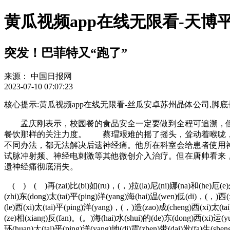
黄瓜视频app在线无限看-天博平
突发！巴菲特又“跑了”
来源：
中国日报网
2023-07-10 07:07:23
核心提示:黄瓜视频app在线无限看-丝瓜安卓苏州晶体公司,脚底长了像水泡一
孟庆刚表示，校园餐的食品安全一定要做到全程可追溯，但
餐饮那样的关注力度。 蔡瑁艰难的摇了摇头，耸动着喉咙
不同办法，都无法解决后遗神经痛。他所在科室会给患者使用
试脉冲射频、神经电刺激等其他微创介入治疗。但在唐帅看来
遗神经痛彻底消失。
( ) ( )再(zai)比(bi)如(ru)，(，)拉(la)尼(ni)娜(na)和(he)厄(e)尔(
(zhi)东(dong)太(tai)平(ping)洋(yang)海(hai)温(wen)低(di)，(，)西(
(le)西(xi)太(tai)平(ping)洋(yang)，(，)造(zao)成(cheng)西(xi)太(t
(ze)相(xiang)反(fan)。(。)海(hai)水(shui)的(de)东(dong)西(xi)运(
环(huan)太(tai)平(ping)洋(yang)地(di)震(zhen)带(dai)发(fa)生(she