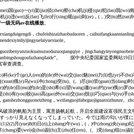
mei)国(guo)一(yi)架(jia)侦(zhen)察(cha)机(ji)侵(qin)犯(fan)我(wo)
ei)机(ji)违(wei)反(fan)飞(fei)行(xing)规(gui)则(ze)，(，)突(tu)然(ran
产一级无码av在线播放
。
angduigengdi，chufeishizaizhaobudaoren，caihuifangkuannianlin
ndexiyinliyijingyuelaiyuexiaole。
zibenyunzuokuaisuzuodazuoqiangqiye，jingchangyinyongnuobeierjin
uyibushitongguojianbingshougoufazhanqilaide”
案审查调查。
科(ke)个(ge)人(ren)的(de)外(wai)交(jiao)魅(mei)力(li)也(ye)不(bu
(xuan)俄(e)乌(wu)冲(chong)突(tu)。(。)尽(jin)管(guan)当(dang)时(sh
e)的(de)目(mu)的(de)是(shi)希(xi)望(wang)邀(yao)约(yue)俄(e)罗(luo
)是(shi)有(you)较(jiao)高(gao)外(wai)交(jiao)技(ji)巧(qiao)与(yu)
xi，ganshezhongguoneizheng，weifanguojifaheguojiguanxizhunze。zho
乘风破浪的帆船为主景，寓意扬帆起航，开启全面建设富强民主文
もすっかり見えなくなってしまっていた。今では雨の匂いが僕
)日(ri)上(shang)午(wu)，(，)中(zhong)央(yang)纪(ji)委(wei
常(chang)委(wei)会(hui)副(fu)主(zhu)任(ren)、(、)党(dang)组(zu)副(f