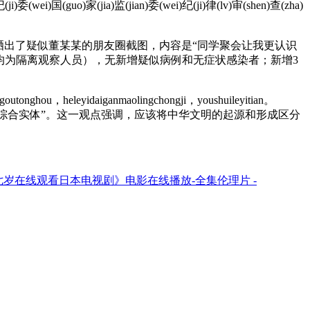
i)委(wei)国(guo)家(jia)监(jian)委(wei)纪(ji)律(lv)审(shen)查(zha)
出了疑似董某某的朋友圈截图，内容是“同学聚会让我更认识
（均为隔离观察人员），无新增疑似病例和无症状感染者；新增3
outonghou，heleyidaiganmaolingchongji，youshuileyitian。
综合实体”。这一观点强调，应该将中华文明的起源和形成区分
七岁在线观看日本电视剧》电影在线播放-全集伦理片 -