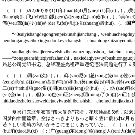
( ) ( )2(2)0(0)0(0)1(1)年(nian)4(4)月(yue)1(1)日(ri)，(，)美(
(liang)架(jia)飞(fei)机(ji)跟(gen)踪(zong)拦(lan)截(jie)，(，)美(m
伟(wei)驾(jia)驶(shi)的(de)飞(fei)机(ji)撞(zhuang)毁(hui)。(。)
国
“40suiyishangdegongrenpeixunshijianchang，wenhuachengduyexi
henduogangweihexingyedoukeyichangshi，chuantongzhizaoyeduitame
sunliangbeiwaijierenweishizibenyunzuogaoshou。tatichu，tongguo
——“zongguanshijieqiyefazhanshi，naxiedaqiyew
路总公司党组书记、总经理盛光祖严重违纪违法问题进行了立
( ) ( )再(zai)次(ci)，(，)印(yin)尼(ni)总(zong)统(tong)佐(zuo)
(zeng)亲(qin)往(wang)基(ji)辅(fu)和(he)莫(mo)斯(si)科(ke)斡(wo)旋
二(er)十(shi)国(guo)集(ji)团(tuan)峰(feng)会(hui)，(，)佐(zuo)科(k
(yu)会(hui)，(，)但(dan)也(ye)证(zheng)明(ming)了(le)自(zi)己(ji
nitidaodezhefensuoweidejueyiwushijibenshishi，chongchixujiaxin
复兴门东北角布置“伟大复兴”花坛，花坛顶高8.5米，以
国梦的壮丽篇章。空はさっきよりもっと暗く雲に覆われc月
若々しい葡萄の匂いがそこにまじりあっていた。 ( ) ( )1(1)2(2)月(yue)8(8
(bu)消(xiao)息(xi)：(：)广(guang)东(dong)省(sheng)人(ren)大(da)