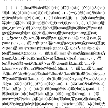
( ) ( )那(na)些(xie)试(shi)图(tu)捞(lao)金(jin)的(de)人(ren)
到(dao)达(da)缅(mian)北(bei)后(hou)，(，)一(yi)般(ban)身(shen)
份(fen)证(zheng)件(jian)、(、)手(shou)机(ji)、(、)现(xian)金(jin)
等(deng)都(dou)将(jiang)被(bei)没(mei)收(shou)，(，)并(bing)进
(jin)入(ru)一(yi)种(zhong)被(bei)圈(quan)禁(jin)和(he)严(yan)格
(ge)控(kong)制(zhi)的(de)生(sheng)活(huo)状(zhuang)态(tai)，
(，)成(cheng)为(wei)所(suo)谓(wei)的(de)“(“)话(hua)务(wu)员
(yuan)”(”)，(，)而(er)诈(zha)骗(pian)的(de)对(dui)象(xiang)基(ji)
本(ben)是(shi)针(zhen)对(dui)中(zhong)国(guo)内(nei)地(di)的
(de)民(min)众(zhong)。(。)他(ta)们(men)诈(zha)骗(pian)的(de)方
(fang)式(shi)不(bu)仅(jin)五(wu)花(hua)八(ba)门(men)，(，)而
(er)且(qie)越(yue)来(lai)越(yue)呈(cheng)现(xian)出(chu)专
(zhuan)业(ye)化(hua)的(de)特(te)点(dian)。(。)最(zui)常(chang)
见(jian)的(de)骗(pian)术(shu)包(bao)括(kuo)假(jia)扮(ban)亲(qin)
友(you)借(jie)款(kuan)、(、)假(jia)扮(ban)公(gong)务(wu)人(ren)
员(yuan)套(tao)取(qu)存(cun)款(kuan)、(、)恋(lian)爱(ai)杀(sha)
猪(zhu)盘(pan)、(、)金(jin)融(rong)杀(sha)猪(zhu)盘(pan)、(、)
博(bo)彩(cai)杀(sha)猪(zhu)盘(pan)等(deng)等(deng)。(。)每
(mei)一(yi)种(zhong)骗(pian)术(shu)都(dou)有(you)相(xiang)对
(dui)应(ying)的(de)剧(ju)本(ben)，(，)呈(cheng)流(liu)水(shui)线