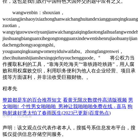
径，这也是我们践行中国特色大国外交的题中应有之义。
wangwenbin：shouxian，
woxiangjieshaoyixiazhonghanwaichanghuitandexiangguanqingkua
zuotian，
wangyiguowuweiyuanjianwaichangzaiqingdaotonglaihuafangwendeh
jiushuangbianguanxihegongtongguanxindewentishenrujiaohuanyijia
dachengzhongyaogongshi。
youguanqingkuangwomenyiduiwaifabu。zhongfangrenwei，
zhecihuitanshijianshexingqiefuyouchengguode。° 将公权力当
作攫取私利的工具，“靠海关吃海关”“靠铁路吃铁路”，用人腐
败和用权腐败交织，利用职务便利为他人在企业经营、项目承
揽等方面谋利，并非法收受巨额财物。。
程孝先
整篇都是车的百合推荐短文
看黄无限次数摆件高清版视频
男
女啪啪!_个性男女啪啪啪_男神让我啪啪啪免费在线 - 喜马
狗
狗射速好烫太怕了春雨医生(2023已更新)百度热点)
发布于：托克逊县
声明：该文观点仅代表作者本人，搜狐号系信息发布平台，搜
狐仅提供信息存储空间服务。