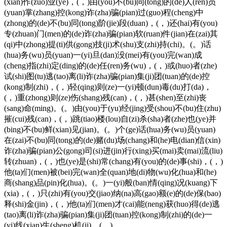
(xian)作(zuo)业(ye)，(，)由(you)不(bu)同(tong)的(de)人(ren)员
(yuan)掌(zhang)控(kong)诈(zha)骗(pian)过(guo)程(cheng)中
(zhong)的(de)不(bu)同(tong)阶(jie)段(duan)，(，)还(hai)有(you)
专(zhuan)门(men)的(de)诈(zha)骗(pian)软(ruan)件(jian)在(zai)其
(qi)中(zhong)提(ti)供(gong)技(ji)术(shu)支(zhi)持(chi)。(。)话
(hua)务(wu)员(yuan)一(yi)旦(dan)没(mei)有(you)完(wan)成
(cheng)指(zhi)定(ding)的(de)任(ren)务(wu)，(，)或(huo)者(zhe)
试(shi)图(tu)逃(tao)离(li)诈(zha)骗(pian)集(ji)团(tuan)的(de)控
(kong)制(zhi)，(，)轻(qing)则(ze)一(yi)顿(dun)毒(du)打(da)，
(，)重(zhong)则(ze)伤(shang)残(can)，(，)甚(shen)至(zhi)丧
(sang)命(ming)。(。)由(you)于(yu)经(jing)受(shou)不(bu)住(zhu)
摧(cui)残(can)，(，)跳(tiao)楼(lou)自(zi)杀(sha)者(zhe)也(ye)并
(bing)不(bu)鲜(xian)见(jian)。(。)个(ge)话(hua)务(wu)员(yuan)
在(zai)不(bu)同(tong)的(de)赌(du)场(chang)和(he)电(dian)信(xin)
诈(zha)骗(pian)公(gong)司(si)进(jin)行(xing)买(mai)卖(mai)流(liu)
转(zhuan)，(，)也(ye)是(shi)常(chang)有(you)的(de)事(shi)，(，)
他(ta)们(men)被(bei)完(wan)全(quan)地(di)物(wu)化(hua)和(he)
商(shang)品(pin)化(hua)。(。)一(yi)般(ban)情(qing)况(kuang)下
(xia)，(，)只(zhi)有(you)交(jiao)纳(na)高(gao)额(e)的(de)保(bao)
释(shi)金(jin)，(，)他(ta)们(men)才(cai)能(neng)获(huo)得(de)逃
(tao)离(li)诈(zha)骗(pian)集(ji)团(tuan)控(kong)制(zhi)的(de)一
(yi)线(xian)生(sheng)机(ji)。(。)