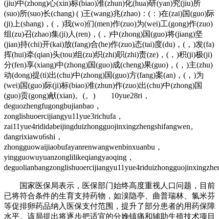
(jiu)中(zhong)心(xin)标(biao)准(zhun)化(hua)研(yan)究(jiu)所
(suo)所(suo)长(chang) ( )王(wang)兆(zhao)：(：)在(zai)国(guo)际
(ji)上(shang)，(，)我(wo)们(men)作(zuo)为(wei)工(gong)作(zuo)
组(zu)召(zhao)集(ji)人(ren)，(，)中(zhong)国(guo)将(jiang)坚
(jian)持(chi)开(kai)放(fang)合(he)作(zuo)态(tai)度(du)，(，)发(fa)
挥(hui)牵(qian)头(tou)组(zu)织(zhi)职(zhi)责(ze)，(，)积(ji)极(ji)
分(fen)享(xiang)中(zhong)国(guo)成(cheng)果(guo)，(，)主(zhu)
动(dong)提(ti)出(chu)中(zhong)国(guo)方(fang)案(an)，(，)为
(wei)国(guo)际(ji)标(biao)准(zhun)作(zuo)出(chu)中(zhong)国
(guo)贡(gong)献(xian)。(。) 10yue28ri，
deguozhengfugongbujianbao，
zonglishuoercijiangyu11yue3richufa，
zai11yue4rididabeijingduizhongguojinxingzhengshifangwen。
dangrixiawu6shi，
zhongguowaijiaobufayanrenwangwenbinxuanbu，
yingguowuyuanzonglilikeqiangyaoqing，
deguolianbangzonglishuoercijiangyu11yue4riduizhongguojinxingz
国家医保局表示，医保部门始终高度重视人口问题，目前
已将符合条件的生育支持药物，如溴隐亭、曲普瑞林、氯米芬
等促排卵药品纳入医保支付范围，提升了部分患者的用药保障
水平。该局提出将逐步把适宜的分娩镇痛和辅助生殖技术项目