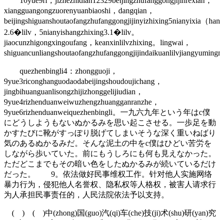
10yue9ri，jizhezhidian12329beijingzhufanggongjijinrexian，
xiangguangongzuorenyuanbiaoshi，dangqian，
beijingshiguanshoutaofangzhufanggongjijinyizhixing5nianyixia（h
2.6�lilv，5nianyishangzhixing3.1�lilv。
jiaocunzhigongxingoufang，keanxinlilvzhixing。lingwai，
shiguancunliangshoutaofangzhufanggongjijindaikuanlilvjiangyumin
quezhenbingli4：zhongguoji，
9yue3riconghanguodaodabeijingshoudoujichang，
jingbihuanguanlisongzhijizhonggelijiudian，
9yue4rizhenduanweiwuzhengzhuangganranzhe，
9yue6rizhenduanweiquezhenbingli。一九六九年という年はc僕
にどうしようもないぬかるみを思い起こさせる。一歩足を動
かすたびに靴がすっぽり脱げてしまいそうな深く重いねばり
気のあるぬかるみだ。そんな泥土の中をc僕はひどい苦労を
しながら歩いていた。前にもうしろにも何も見えなかった。
ただどこまでもその暗い色をしたぬかるみが続いているだけ
だった。 9。依法做好民事维权工作。针对他人实施网络
暴力行为，侵犯他人名誉权、隐私权等人格权，被害人请求行
为人承担民事责任的，人民法院依法予以支持。
( ) ( )中(zhong)国(guo)汽(qi)车(che)技(ji)术(shu)研(yan)究