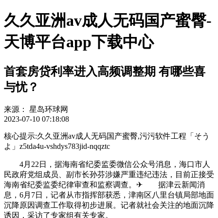
久久亚洲av成人无码国产蜜臀-
天博平台app下载中心
首套房贷利率进入高频调整期 有哪些喜
与忧？
来源：
星岛环球网
2023-07-10 07:18:08
核心提示:久久亚洲av成人无码国产蜜臀,污污软件工程「そう
よ」z5tda4u-vshdys783jid-nqqztc
4月22日，据海南省纪委监委微信公众号消息，海口市人
民政府党组成员、副市长孙芬涉嫌严重违纪违法，目前正接受
海南省纪委监委纪律审查和监察调查。✈ 据津云新闻消
息，6月7日，记者从市指挥部获悉，津南区八里台镇局部地面
沉降原因调查工作取得初步进展。记者就社会关注的地面沉降
诱因，采访了专家组有关专家。