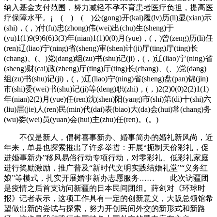
纳入基金支付范围，努力减轻不孕不育患者医疗负担，提高医
疗保障水平。¡ ( ) ( )公(gong)开(kai)履(lv)历(li)显(xian)示
(shi)，(，)付(fu)忠(zhong)伟(wei)出(chu)生(sheng)于
(yu)1(1)9(9)6(6)3(3)年(nian)1(1)0(0)月(yue)，(，)曾(zeng)历(li)任
(ren)辽(liao)宁(ning)省(sheng)审(shen)计(ji)厅(ting)厅(ting)长
(chang)、(、)党(dang)组(zu)书(shu)记(ji)，(，)辽(liao)宁(ning)省
(sheng)财(cai)政(zheng)厅(ting)厅(ting)长(chang)、(、)党(dang)
组(zu)书(shu)记(ji)，(，)辽(liao)宁(ning)省(sheng)盘(pan)锦(jin)
市(shi)委(wei)书(shu)记(ji)等(deng)职(zhi)，(，)2(2)0(0)2(2)1(1)
年(nian)2(2)月(yue)任(ren)沈(shen)阳(yang)市(shi)第(di)十(shi)六
(liu)届(jie)人(ren)民(min)代(dai)表(biao)大(da)会(hui)常(chang)务
(wu)委(wei)员(yuan)会(hui)主(zhu)任(ren)。(。)
不仅是新人，倡树喜事新办、婚事简办的婚礼新风尚，近
年来，单县也探索推出了许多举措：开展“扼制天价彩礼，促
进婚事新办”移风易俗行动专项行动，对零彩礼、低彩礼家庭
进行奖励激励，推广普及“新时代文明实践结婚礼堂”“义务红
娘”等模式，扎实开展婚事新办志愿服务…… 此次访疆团
是疫情之后首支访问新疆的日本民间团组。薛剑对《环球时
报》记者表示，这项工作具有一定的创新意义，大阪总领馆希
望做出新的尝试与探索，努力开创民间外交的新形式和新路