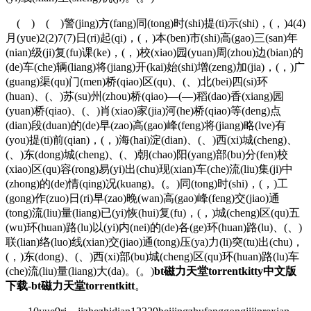
( ) ( )警(jing)方(fang)同(tong)时(shi)提(ti)示(shi)，(，)4(4)
月(yue)2(2)7(7)日(ri)起(qi)，(，)本(ben)市(shi)高(gao)三(san)年
(nian)级(ji)复(fu)课(ke)，(，)校(xiao)园(yuan)周(zhou)边(bian)的
(de)车(che)辆(liang)将(jiang)开(kai)始(shi)增(zeng)加(jia)，(，)广
(guang)渠(qu)门(men)桥(qiao)区(qu)、(、)北(bei)四(si)环
(huan)、(、)苏(su)州(zhou)桥(qiao)—(—)稻(dao)香(xiang)园
(yuan)桥(qiao)、(、)肖(xiao)家(jia)河(he)桥(qiao)等(deng)点
(dian)段(duan)的(de)早(zao)高(gao)峰(feng)将(jiang)略(lve)有
(you)提(ti)前(qian)，(，)海(hai)淀(dian)、(、)西(xi)城(cheng)、
(、)东(dong)城(cheng)、(、)朝(chao)阳(yang)部(bu)分(fen)校
(xiao)区(qu)容(rong)易(yi)出(chu)现(xian)车(che)流(liu)集(ji)中
(zhong)的(de)情(qing)况(kuang)。(。)同(tong)时(shi)，(，)工
(gong)作(zuo)日(ri)早(zao)晚(wan)高(gao)峰(feng)交(jiao)通
(tong)流(liu)量(liang)已(yi)恢(hui)复(fu)，(，)城(cheng)区(qu)五
(wu)环(huan)路(lu)以(yi)内(nei)的(de)各(ge)环(huan)路(lu)、(、)
联(lian)络(luo)线(xian)交(jiao)通(tong)压(ya)力(li)突(tu)出(chu)，
(，)东(dong)、(、)西(xi)部(bu)城(cheng)区(qu)环(huan)路(lu)车
(che)流(liu)量(liang)大(da)。(。)
bt磁力天堂torrentkitty中文版
下载-bt磁力天堂torrentkitt
。