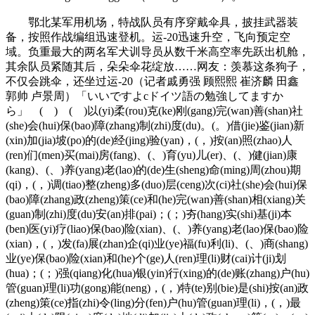
鄂北某军用机场，特战队员有序穿戴伞具，披挂武器装
备，按照作战编组迅速登机。运-20迅速升空，飞向预定空
域。负重最大的两名军犬训导员从数千米高空率先跃出机舱，
其余队员紧随其后，朵朵伞花绽放……网友：羡慕这条狗子，
不仅会跳伞，还坐过运-20（记者戚勇强 顾熙熙 崔济麟 田鑫
郭帅 卢景周）「いいですよcドイツ語の勉強してますか
ら」 ( ) ( )以(yi)柔(rou)克(ke)刚(gang)完(wan)善(shan)社
(she)会(hui)保(bao)障(zhang)制(zhi)度(du)。(。)借(jie)鉴(jian)新
(xin)加(jia)坡(po)的(de)经(jing)验(yan)，(，)按(an)照(zhao)人
(ren)们(men)买(mai)房(fang)、(、)育(yu)儿(er)、(、)健(jian)康
(kang)、(、)养(yang)老(lao)的(de)生(sheng)命(ming)周(zhou)期
(qi)，(，)调(tiao)整(zheng)多(duo)层(ceng)次(ci)社(she)会(hui)保
(bao)障(zhang)政(zheng)策(ce)和(he)完(wan)善(shan)相(xiang)关
(guan)制(zhi)度(du)安(an)排(pai)；(；)夯(hang)实(shi)基(ji)本
(ben)医(yi)疗(liao)保(bao)险(xian)、(、)养(yang)老(lao)保(bao)险
(xian)，(，)发(fa)展(zhan)企(qi)业(ye)福(fu)利(li)、(、)商(shang)
业(ye)保(bao)险(xian)和(he)个(ge)人(ren)理(li)财(cai)计(ji)划
(hua)；(；)强(qiang)化(hua)银(yin)行(xing)的(de)账(zhang)户(hu)
管(guan)理(li)功(gong)能(neng)，(，)特(te)别(bie)是(shi)按(an)政
(zheng)策(ce)指(zhi)令(ling)分(fen)户(hu)管(guan)理(li)，(，)最