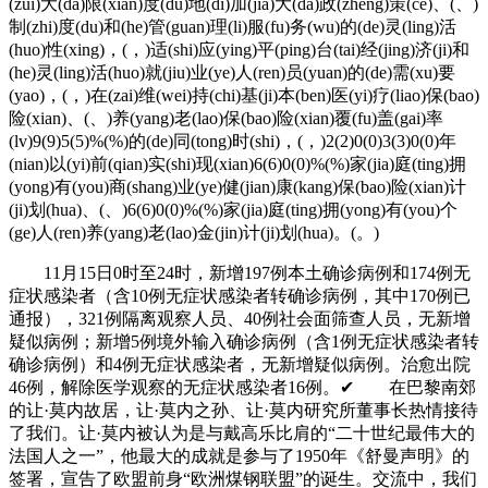
(zui)大(da)限(xian)度(du)地(di)加(jia)大(da)政(zheng)策(ce)、(、)
制(zhi)度(du)和(he)管(guan)理(li)服(fu)务(wu)的(de)灵(ling)活
(huo)性(xing)，(，)适(shi)应(ying)平(ping)台(tai)经(jing)济(ji)和
(he)灵(ling)活(huo)就(jiu)业(ye)人(ren)员(yuan)的(de)需(xu)要
(yao)，(，)在(zai)维(wei)持(chi)基(ji)本(ben)医(yi)疗(liao)保(bao)
险(xian)、(、)养(yang)老(lao)保(bao)险(xian)覆(fu)盖(gai)率
(lv)9(9)5(5)%(%)的(de)同(tong)时(shi)，(，)2(2)0(0)3(3)0(0)年
(nian)以(yi)前(qian)实(shi)现(xian)6(6)0(0)%(%)家(jia)庭(ting)拥
(yong)有(you)商(shang)业(ye)健(jian)康(kang)保(bao)险(xian)计
(ji)划(hua)、(、)6(6)0(0)%(%)家(jia)庭(ting)拥(yong)有(you)个
(ge)人(ren)养(yang)老(lao)金(jin)计(ji)划(hua)。(。)
11月15日0时至24时，新增197例本土确诊病例和174例无
症状感染者（含10例无症状感染者转确诊病例，其中170例已
通报），321例隔离观察人员、40例社会面筛查人员，无新增
疑似病例；新增5例境外输入确诊病例（含1例无症状感染者转
确诊病例）和4例无症状感染者，无新增疑似病例。治愈出院
46例，解除医学观察的无症状感染者16例。✔ 在巴黎南郊
的让·莫内故居，让·莫内之孙、让·莫内研究所董事长热情接待
了我们。让·莫内被认为是与戴高乐比肩的“二十世纪最伟大的
法国人之一”，他最大的成就是参与了1950年《舒曼声明》的
签署，宣告了欧盟前身“欧洲煤钢联盟”的诞生。交流中，我们