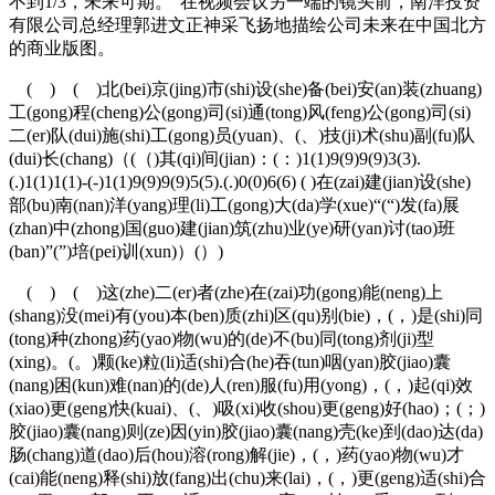
不到1/3，未来可期。”在视频会议另一端的镜头前，南洋投资
有限公司总经理郭进文正神采飞扬地描绘公司未来在中国北方
的商业版图。
( ) ( )北(bei)京(jing)市(shi)设(she)备(bei)安(an)装(zhuang)
工(gong)程(cheng)公(gong)司(si)通(tong)风(feng)公(gong)司(si)
二(er)队(dui)施(shi)工(gong)员(yuan)、(、)技(ji)术(shu)副(fu)队
(dui)长(chang)（(（)其(qi)间(jian)：(：)1(1)9(9)9(9)3(3).
(.)1(1)1(1)-(-)1(1)9(9)9(9)5(5).(.)0(0)6(6) ( )在(zai)建(jian)设(she)
部(bu)南(nan)洋(yang)理(li)工(gong)大(da)学(xue)“(“)发(fa)展
(zhan)中(zhong)国(guo)建(jian)筑(zhu)业(ye)研(yan)讨(tao)班
(ban)”(”)培(pei)训(xun)）(）)
( ) ( )这(zhe)二(er)者(zhe)在(zai)功(gong)能(neng)上
(shang)没(mei)有(you)本(ben)质(zhi)区(qu)别(bie)，(，)是(shi)同
(tong)种(zhong)药(yao)物(wu)的(de)不(bu)同(tong)剂(ji)型
(xing)。(。)颗(ke)粒(li)适(shi)合(he)吞(tun)咽(yan)胶(jiao)囊
(nang)困(kun)难(nan)的(de)人(ren)服(fu)用(yong)，(，)起(qi)效
(xiao)更(geng)快(kuai)、(、)吸(xi)收(shou)更(geng)好(hao)；(；)
胶(jiao)囊(nang)则(ze)因(yin)胶(jiao)囊(nang)壳(ke)到(dao)达(da)
肠(chang)道(dao)后(hou)溶(rong)解(jie)，(，)药(yao)物(wu)才
(cai)能(neng)释(shi)放(fang)出(chu)来(lai)，(，)更(geng)适(shi)合