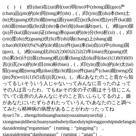
( ) ( )但(dan)在(zai)削(xue)弱(ruo)中(zhong)国(guo)产
(chan)品(pin)的(de)同(tong)时(shi)，(，)印(yin)度(du)本(ben)土
(tu)光(guang)伏(fu)能(neng)源(yuan)巨(ju)头(tou)也(ye)开(kai)始
(shi)面(mian)临(lin)设(she)备(bei)短(duan)缺(que)。(。)根(gen)据
(ju)开(kai)源(yuan)证(zheng)券(quan)的(de)分(fen)析(xi)，(，)印
(yin)度(du)光(guang)伏(fu)市(shi)场(chang)上(shang)超
(chao)8(8)0(0)%(%)的(de)组(zu)件(jian)来(lai)自(zi)中(zhong)国
(guo)。(。)相(xiang)比(bi)2(2)0(0)2(2)2(2)年(nian)光(guang)伏
(fu)累(lei)计(ji)装(zhuang)机(ji)量(liang)达(da)到(dao)1(1)0(0)0(0)
吉(ji)瓦(wa)的(de)目(mu)标(biao)，(，)印(yin)度(du)的(de)太(tai)
阳(yang)能(neng)电(dian)池(chi)组(zu)件(jian)产(chan)能(neng)仅
(jin)为(wei)1(1)5(5)吉(ji)瓦(wa)。(。)私cあなたのこと昔から知
ってるしcそういう人じゃないってみんなに言ったのよって
その人は言ったわ。でもねcその女の子の親はそう信じこん
でいてc近所の人みんなにそのこと言いふらしてるのよ。娘
があなたにいたずらされたっていうんでcあなたのこと調べ
てみたら精神病の病歴があることがわかったってね
4yue17ri，zhengzhishuangbaotaiyouzaimanyuezhiji，
xiongmaojidihesichuanyuanhubeiyiliaoduiyiqitongguoshipindefang
dazaideming“reganmian”（ruming：“pingping”），
xiaozaideming“danhonggao”（ruming：“anan”）。