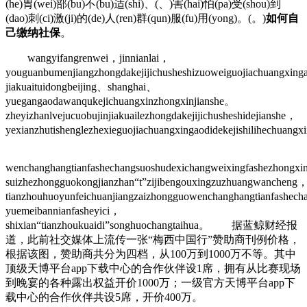
(he)胃(wei)部(bu)不(bu)适(shi)、(、)害(hai)怕(pa)受(shou)到
(dao)刺(ci)激(ji)的(de)人(ren)群(qun)服(fu)用(yong)。(。)
如何自
己缴纳社保
。
wangyifangrenwei，jinnianlai，
youguanbumenjiangzhongdakejijichusheshizuoweiguojiachuangxing
jiakuaituidongbeijing、shanghai、
yuegangaodawanqukejichuangxinzhongxinjianshe。
zheyizhanlvejucuobujinjiakuailezhongdakejijichusheshidejianshe，
yexianzhutishenglezhexieguojiachuangxingaodidekejishilihechuang
wenchanghangtianfashechangsuoshudexichangweixingfashezhongx
suizhezhongguokongjianzhan“t”zijibengouxingzuzhuangwancheng
tianzhouhuoyunfeichuanjiangzaizhongguowenchanghangtianfashech
yuemeibannianfasheyici，
shixian“tianzhoukuaidi”songhuochangtaihua。 据蓝鲸财经报
道，此前社交媒体上流传一张“梅西中国行”赞助商刊例价格，
根据该图，赞助商共分为四档，从100万到1000万不等。其中
顶级天博平台app下载中心的合作伙伴设1席，拥有从比赛现场
到晚宴的各种露出权益开价1000万；一级官方天博平台app下
载中心的合作伙伴共设5席，开价400万。