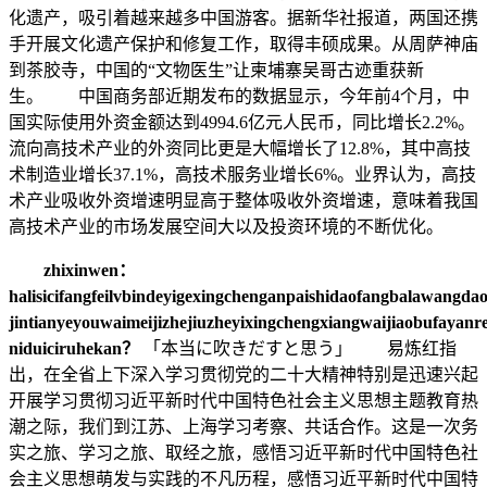
化遗产，吸引着越来越多中国游客。据新华社报道，两国还携
手开展文化遗产保护和修复工作，取得丰硕成果。从周萨神庙
到茶胶寺，中国的“文物医生”让柬埔寨吴哥古迹重获新
生。 中国商务部近期发布的数据显示，今年前4个月，中
国实际使用外资金额达到4994.6亿元人民币，同比增长2.2%。
流向高技术产业的外资同比更是大幅增长了12.8%，其中高技
术制造业增长37.1%，高技术服务业增长6%。业界认为，高技
术产业吸收外资增速明显高于整体吸收外资增速，意味着我国
高技术产业的市场发展空间大以及投资环境的不断优化。
zhixinwen
：
halisicifangfeilvbindeyigexingchenganpaishidaofangbalawangd
jintianyeyouwaimeijizhejiuzheyixingchengxiangwaijiaobufayan
niduiciruhekan？
「本当に吹きだすと思う」 易炼红指
出，在全省上下深入学习贯彻党的二十大精神特别是迅速兴起
开展学习贯彻习近平新时代中国特色社会主义思想主题教育热
潮之际，我们到江苏、上海学习考察、共话合作。这是一次务
实之旅、学习之旅、取经之旅，感悟习近平新时代中国特色社
会主义思想萌发与实践的不凡历程，感悟习近平新时代中国特