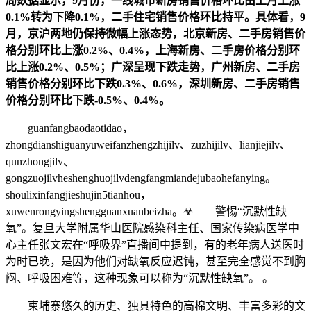
局数据显示，9月份，一线城市新房销售价格环比由上月上涨
0.1%转为下降0.1%，二手住宅销售价格环比持平。具体看，9
月，京沪两地仍保持微幅上涨态势，北京新房、二手房销售价
格分别环比上涨0.2%、0.4%，上海新房、二手房价格分别环
比上涨0.2%、0.5%；广深呈现下跌走势，广州新房、二手房
销售价格分别环比下跌0.3%、0.6%，深圳新房、二手房销售
价格分别环比下跌-0.5%、0.4%。
guanfangbaodaotidao，
zhongdianshiguanyuweifanzhengzhijilv、zuzhijilv、lianjiejilv、
qunzhongjilv、
gongzuojilvheshenghuojilvdengfangmiandejubaohefanying。
shoulixinfangjieshujin5tianhou，
xuwenrongyingshengguanxuanbeizha。☣ 警惕“沉默性缺
氧”。复旦大学附属华山医院感染科主任、国家传染病医学中
心主任张文宏在“呼吸界”直播间中提到，有的老年病人送医时
为时已晚，是因为他们对缺氧反应迟钝，甚至完全感觉不到胸
闷、呼吸困难等，这种现象可以称为“沉默性缺氧”。 。
柬埔寨悠久的历史、独具特色的高棉文明、丰富多彩的文