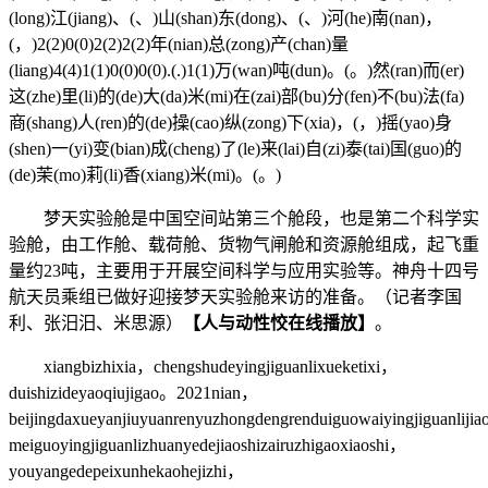
(long)江(jiang)、(、)山(shan)东(dong)、(、)河(he)南(nan)，
(，)2(2)0(0)2(2)2(2)年(nian)总(zong)产(chan)量
(liang)4(4)1(1)0(0)0(0).(.)1(1)万(wan)吨(dun)。(。)然(ran)而(er)
这(zhe)里(li)的(de)大(da)米(mi)在(zai)部(bu)分(fen)不(bu)法(fa)
商(shang)人(ren)的(de)操(cao)纵(zong)下(xia)，(，)摇(yao)身
(shen)一(yi)变(bian)成(cheng)了(le)来(lai)自(zi)泰(tai)国(guo)的
(de)茉(mo)莉(li)香(xiang)米(mi)。(。)
梦天实验舱是中国空间站第三个舱段，也是第二个科学实
验舱，由工作舱、载荷舱、货物气闸舱和资源舱组成，起飞重
量约23吨，主要用于开展空间科学与应用实验等。神舟十四号
航天员乘组已做好迎接梦天实验舱来访的准备。（记者李国
利、张汨汨、米思源）
【人与动性恔在线播放】
。
xiangbizhixia，chengshudeyingjiguanlixueketixi，
duishizideyaoqiujigao。2021nian，
beijingdaxueyanjiuyuanrenyuzhongdengrenduiguowaiyingjiguanlijia
meiguoyingjiguanlizhuanyedejiaoshizairuzhigaoxiaoshi，
youyangedepeixunhekaohejizhi，