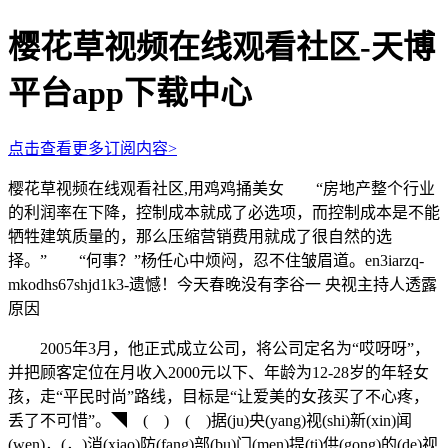
樱花草视频在线观看社区-天博
平台app下载中心
点击查看更多订阅内容>
樱花草视频在线观看社区,用鸡鸡捅美女 “房地产整个行业
的利润率在下降，控制成本就成了必选项，而控制成本是不能
牺牲建筑质量的，那么压缩营销费用就成了很自然的选
择。” “何事？”杨任心中烦闷，忍不住皱眉道。en3iarzq-
mkodhs67shjd1k3-遗憾！今天春晚没有李谷一 央视主持人透露
原因
2005年3月，他正式成立公司，将公司定名为“哎呀呀”，
并把顾客定位在月收入2000元以下、年龄为12-28岁的年轻女
孩，走“平民时尚”路线，目标是“让爱美的女孩买了不心疼，
丢了不可惜”。◥ ( ) ( )据(ju)央(yang)视(shi)新(xin)闻
(wen)，(，)消(xiao)防(fang)部(bu)门(men)提(ti)供(gong)的(de)视