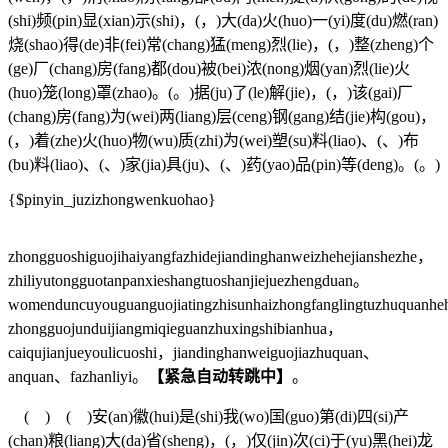
(shi)频(pin)显(xian)示(shi)，(，)大(da)火(huo)一(yi)度(du)燃(ran)
烧(shao)得(de)非(fei)常(chang)猛(meng)烈(lie)，(，)整(zheng)个
(ge)厂(chang)房(fang)都(dou)被(bei)浓(nong)烟(yan)烈(lie)火
(huo)笼(long)罩(zhao)。(。)据(ju)了(le)解(jie)，(，)该(gai)厂
(chang)房(fang)为(wei)两(liang)层(ceng)钢(gang)结(jie)构(gou)，
(，)着(zhe)火(huo)物(wu)质(zhi)为(wei)塑(su)料(liao)、(、)布
(bu)料(liao)、(、)家(jia)具(ju)、(、)药(yao)品(pin)等(deng)。(。)
{$pinyin_juzizhongwenkuohao}
zhongguoshiguojihaiyangfazhidejiandinghanweizhehejianshezhe，
zhiliyutongguotanpanxieshangtuoshanjiejuezhengduan。
womenduncuyouguanguojiatingzhisunhaizhongfanglingtuzhuquanheh
zhongguojunduijiangmiqieguanzhuxingshibianhua，
caiqujianjueyoulicuoshi，jiandinghanweiguojiazhuquan、
anquan、fazhanliyi。
【紧急自动转跳中】
。
( ) ( )安(an)徽(hui)是(shi)我(wo)国(guo)第(di)四(si)产
(chan)粮(liang)大(da)省(sheng)，(，)仅(jin)次(ci)于(yu)黑(hei)龙