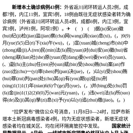
新增本土确诊病例43例：
外省返川闭环转运人员2例，成
都7例，内江11例，宜宾5例，18例由既往无症状感染者转为确
诊病例（外省返川闭环转运人员4例，成都6例，内江3例，宜
宾3例，泸州1例，阿坝1例）。✈ ( ) ( )据(ju)安(an)徽
(hui)纪(ji)检(jian)监(jian)察(cha)网(wang)消(xiao)息(xi)，(，)9(9)
月(yue)5(5)日(ri)下(xia)午(wu)，(，)宣(xuan)城(cheng)市(shi)中
(zhong)级(ji)人(ren)民(min)法(fa)院(yuan)对(dui)安(an)徽(hui)省
(sheng)联(lian)社(she)原(yuan)党(dang)委(wei)委(wei)员(yuan)、
(、)副(fu)主(zhu)任(ren)孙(sun)斌(bin)受(shou)贿(hui)案(an)作
(zuo)出(chu)一(yi)审(shen)判(pan)决(jue)，(，)以(yi)受(shou)贿
(hui)罪(zui)判(pan)处(chu)其(qi)有(you)期(qi)徒(tu)刑
(xing)1(1)1(1)年(nian)6(6)个(ge)月(yue)，(，)并(bing)处(chu)罚
(fa)金(jin)1(1)2(2)0(0)万(wan)元(yuan)，(，)违(wei)法(fa)所(suo)
得(de)及(ji)其(qi)孳(zi)息(xi)予(yu)以(yi)追(zhui)缴(jiao)。(。)
“拉萨发布”微信公众号消息，11月8日0—24时，拉萨市新
增本土新冠病毒感染者4例，均为无症状感染者，新增无症状
感染者均在城关区、均在闭环隔离管控中发现。
国家统计