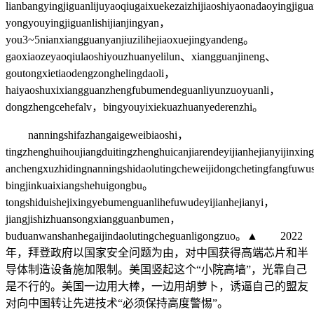
lianbangyingjiguanlijuyaoqiugaixuekezaizhijiaoshiyaonadaoyingjig
yongyouyingjiguanlishijianjingyan，
you3~5nianxiangguanyanjiuzilihejiaoxuejingyandeng。
gaoxiaozeyaoqiulaoshiyouzhuanyelilun、xiangguanjineng、
goutongxietiaodengzonghelingdaoli，
haiyaoshuxixiangguanzhengfubumendeguanliyunzuoyuanli，
dongzhengcehefalv，bingyouyixiekuazhuanyederenzhi。
nanningshifazhangaigeweibiaoshi，
tingzhenghuihoujiangduitingzhenghuicanjiarendeyijianhejianyijinxi
anchengxuzhidingnanningshidaolutingcheweijidongchetingfangfuw
bingjinkuaixiangshehuigongbu。
tongshiduishejixingyebumenguanlihefuwudeyijianhejianyi，
jiangjishizhuansongxiangguanbumen，
buduanwanshanhegaijindaolutingcheguanligongzuo。▲ 2022
年，拜登政府以国家安全问题为由，对中国获得高端芯片和半
导体制造设备施加限制。美国竖起这个“小院高墙”，光靠自己
是不行的。美国一边用大棒，一边用胡萝卜，诱逼自己的盟友
对向中国转让先进技术“必须保持高度警惕”。