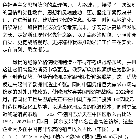
色社会主义思想蕴含的真理伟力、人格魅力，接受了一次深刻
的国情和党性教育、思想和灵魂触动，更加坚定了紧跟总书
记、奋进新征程、建功新时代的信念。要第一时间就地消化、
持续深化、加快转化这次学习考察成果，学习苏沪高质量发展
之长、走好浙江现代化先行之路，以更高政治站位、更强使命
自觉、更宽战略视野、更好精神状态推动浙江工作干在实处、
走在前列、勇立潮头。
昂贵的能源价格使欧洲制造业不得不考虑战略东移，并且
这让它们离最终消费市场更近。俄罗斯廉价能源供应为欧洲创
造了制造优势，但随着欧洲决定跟俄罗斯能源脱钩，这一优势
反过来限制了欧洲制造业扩张。同时中国凭借巨大需求市场与
稳定的对外开放政策，使欧洲放弃美国“脱钩”战略。2022年9
月，德国化工巨头巴斯夫宣布在中国广东湛江投资100亿欧元
打造世界级化工基地，以逃离欧洲昂贵的能源成本，同时更靠
近终端消费市场——2021年德国巴斯夫在中国区收入占比达
15%。2022年11月4日，朔尔茨带领12名企业高管访华，这些
企业大多在中国有非常高的销售收入占比（下图）。■
( ) ( )中(zhong)汽(qi)协(xie)数(shu)据(ju)显(xian)示(shi)，