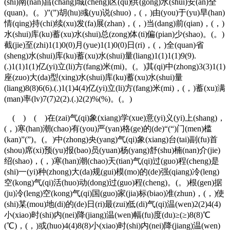
(shi)南(nan)昌(chang)城(cheng)区(qu)供(gong)水(shui)安(an)全
(quan)。(。)”(”)胡(hu)彧(yu)说(shuo)，(，)由(you)于(yu)旱(han)
情(qing)持(chi)续(xu)发(fa)展(zhan)，(，)当(dang)前(qian)，(，)
水(shui)库(ku)蓄(xu)水(shui)总(zong)体(ti)偏(pian)少(shao)。(。)
截(jie)至(zhi)1(1)0(0)月(yue)1(1)0(0)日(ri)，(，)全(quan)省
(sheng)水(shui)库(ku)蓄(xu)水(shui)量(liang)1(1)1(1)9(9).
(.)1(1)1(1)亿(yi)立(li)方(fang)米(mi)。(。)其(qi)中(zhong)3(3)1(1)
座(zuo)大(da)型(xing)水(shui)库(ku)蓄(xu)水(shui)量
(liang)8(8)6(6).(.)1(1)4(4)亿(yi)立(li)方(fang)米(mi)，(，)蓄(xu)满
(man)率(lv)7(7)2(2).(.)2(2)%(%)。(。)
( ) ( )在(zai)气(qi)象(xiang)学(xue)意(yi)义(yi)上(shang)，
(，)寒(han)潮(chao)有(you)严(yan)格(ge)的(de)“(“)门(men)槛
(kan)”(”)。(。)中(zhong)央(yang)气(qi)象(xiang)台(tai)副(fu)首
(shou)席(xi)预(yu)报(bao)员(yuan)杨(yang)舒(shu)楠(nan)介(jie)
绍(shao)，(，)寒(han)潮(chao)天(tian)气(qi)过(guo)程(cheng)是
(shi)一(yi)种(zhong)大(da)规(gui)模(mo)的(de)强(qiang)冷(leng)
空(kong)气(qi)活(huo)动(dong)过(guo)程(cheng)。(。)根(gen)据
(ju)冷(leng)空(kong)气(qi)国(guo)家(jia)标(biao)准(zhun)，(，)使
(shi)某(mou)地(di)的(de)日(ri)最(zui)低(di)气(qi)温(wen)2(2)4(4)
小(xiao)时(shi)内(nei)降(jiang)温(wen)幅(fu)度(du)≥(≥)8(8)℃
(℃)，(，)或(huo)4(4)8(8)小(xiao)时(shi)内(nei)降(jiang)温(wen)