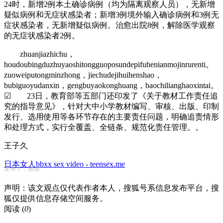
24时，新增2例本土确诊病例（均为隔离观察人员），无新增
疑似病例和无症状感染者；新增3例境外输入确诊病例和3例无
症状感染者，无新增疑似病例。治愈出院8例，解除医学观察
的无症状感染者2例。
zhuanjiazhichu，
houdoubingduzhuyaoshitongguoposundepifuhenianmojinrurenti。
zuoweiputongminzhong，jiechudejihuihenshao，
bubiguoyudanxin，gengbuyaokonghuang，baochilianghaoxintai。
☑ 23日，教育部等五部门还印发了《关于教材工作责任追
究的指导意见》，针对大中小学教材编写、审核、出版、印制
发行、选用使用等各环节存在的主要责任问题，明确追责情形
和处理方式，实行全覆盖、全链条、规范化责任管理。。
王子久
日本女人bbxx sex video - teensex.me
发布于：随县
声明：该文观点仅代表作者本人，搜狐号系信息发布平台，搜
狐仅提供信息存储空间服务。
阅读 (
0
)