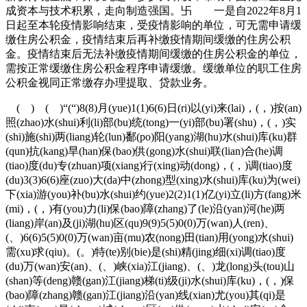
成资本与技术积累，走向制造强国。卐 一是自2022年8月1
日起至本轮疫情影响结束，受疫情影响的单位，可无需申请缓
缴住房公积金，疫情结束后再补缴疫情期间缓缴的住房公积
金。疫情结束后无法补缴疫情期间缓缴的住房公积金的单位，
需按正常缓缴住房公积金程序申请缓缴。缓缴单位的职工住房
公积金视同正常缴存办理提取、贷款业务。
( ) ( )“(“)8(8)月(yue)1(1)6(6)日(ri)以(yi)来(lai)，(，)按(an)
照(zhao)水(shui)利(li)部(bu)统(tong)一(yi)部(bu)署(shu)，(，)实
(shi)施(shi)两(liang)轮(lun)鄱(po)阳(yang)湖(hu)水(shui)库(ku)群
(qun)抗(kang)旱(han)保(bao)供(gong)水(shui)联(lian)合(he)调
(tiao)度(du)专(zhuan)项(xiang)行(xing)动(dong)，(，)调(tiao)度
(du)3(3)6(6)座(zuo)大(da)中(zhong)型(xing)水(shui)库(ku)为(wei)
下(xia)游(you)补(bu)水(shui)约(yue)2(2)1(1)亿(yi)立(li)方(fang)米
(mi)，(，)有(you)力(li)保(bao)障(zhang)了(le)沿(yan)河(he)两
(liang)岸(an)及(ji)湖(hu)区(qu)9(9)5(5)0(0)万(wan)人(ren)、
(、)6(6)5(5)0(0)万(wan)亩(mu)农(nong)田(tian)用(yong)水(shui)
需(xu)求(qiu)。(。)特(te)别(bie)是(shi)精(jing)细(xi)调(tiao)度
(du)万(wan)安(an)、(、)峡(xia)江(jiang)、(、)龙(long)头(tou)山
(shan)等(deng)赣(gan)江(jiang)梯(ti)级(ji)水(shui)库(ku)，(，)保
(bao)障(zhang)赣(gan)江(jiang)沿(yan)线(xian)尤(you)其(qi)是