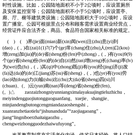
时性设施。比如，公园陆地面积不小于2公顷时，应设置厕所
及安保监控室等；公园陆地面积不小于5公顷时，应设置亭、
廊、厅、榭等建筑类设施；公园陆地面积大于10公顷时，应设
置广播室。公园可根据景点分布和顾客需求设置商业经营点，
经营证件应合法齐全，商品、食品符合国家相关标准的规定。
( ) ( )界(jie)面(mian)新(xin)闻(wen)注(zhu)意(yi)到
(dao)，(，)在(zai)1(1)7(7)个(ge)常(chang)住(zhu)人(ren)口(kou)
增(zeng)加(jia)的(de)省(sheng)份(fen)中(zhong)，(，)有(you)9(9)
个(ge)省(sheng)份(fen)的(de)自(zi)然(ran)增(zeng)长(chang)率(lv)
为(wei)负(fu)，(，)其(qi)中(zhong)既(ji)有(you)经(jing)济(ji)发
(fa)达(da)的(de)江(jiang)苏(su)省(sheng)，(，)也(ye)有(you)劳
(lao)动(dong)力(li)输(shu)出(chu)大(da)省(sheng)四(si)川
(chuan)、(、)云(yun)南(nan)等(deng)省(sheng)份(fen)。
(。)△ zaozaizhongniyunniangximalayakuajingtieluzhichu，
meiyindengguojiutongguoguanfang、xuejie、shangjie、
minjiandengbutongcengmiandazaoshengshi，
xuanranzhetiaotielu“jishunanduda”“zaojiagaoang”，
jiang“lingniboerzhaitaigaozhu，
chengweizhongguodezhaiwufuyong”。
改革教育制度充实适老化内涵。借鉴日本经验，将人口结