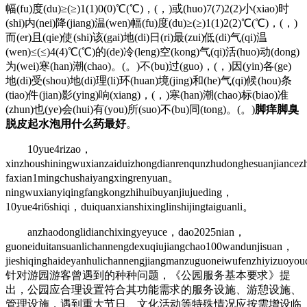
幅(fu)度(du)≥(≥)1(1)0(0)℃(℃)，(，)或(huo)7(7)2(2)小(xiao)时
(shi)内(nei)降(jiang)温(wen)幅(fu)度(du)≥(≥)1(1)2(2)℃(℃)，(，)
而(er)且(qie)使(shi)该(gai)地(di)日(ri)最(zui)低(di)气(qi)温
(wen)≤(≤)4(4)℃(℃)的(de)冷(leng)空(kong)气(qi)活(huo)动(dong)
为(wei)寒(han)潮(chao)。(。)不(bu)过(guo)，(，)因(yin)各(ge)
地(di)受(shou)地(di)理(li)环(huan)境(jing)和(he)气(qi)候(hou)条
(tiao)件(jian)影(ying)响(xiang)，(，)寒(han)潮(chao)标(biao)准
(zhun)也(ye)会(hui)有(you)所(suo)不(bu)同(tong)。(。)
脚痒脚臭
脱皮起水泡用什么药最好
。
10yue4rizao，
xinzhoushiningwuxianzaiduizhongdianrenqunzhudonghesuanjiance
faxian1mingchushaiyangxingrenyuan。
ningwuxianyiqingfangkongzhihuibuyanjiujueding，
10yue4ri6shiqi，duiquanxianshixinglinshijingtaiguanli。
anzhaodonglidianchixingyeyuce，dao2025nian，
guoneiduitansuanlichannengdexuqiujiangchao100wandunjisuan，
jieshiqinghaideyanhulichannengjiangmanzuguoneiwufenzhiyiz
针对游园游客曾遇到的种种问题，《公园服务基本要求》提
出，公园应合理设置符合其功能需求的服务设施、游憩设施、
管理设施，遇到重大节日、文化活动等特殊情况应按需增设临