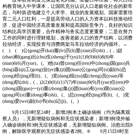
构教育纳入中学课本，让国民充分认识人口老龄化社会的新常
态，与时俱进地建立个人求学、就业的发展规划。国家需要培
育二元人口红利，一是提高劳动人口的人力资本以科技推动经
济，促进中国经济高质量发展和提高国际竞争力，良好的知识
结构比高学历重要，合作精神与务实态度更重要；二是在努力
工作的同时进行理财规划，改善老龄人口的资产结构，以消费
拉动经济，实现投资与消费两架马车拉动经济的内循环。←
( ) ( )公(gong)开(kai)履(lv)历(li)显(xian)示(shi)，(，)赵
(zhao)刚(gang)出(chu)生(sheng)于(yu)1(1)9(9)6(6)8(8)年
(nian)6(6)月(yue)。(。)他(ta)曾(zeng)任(ren)中(zhong)国(guo)兵
(bing)器(qi)工(gong)业(ye)集(ji)团(tuan)公(gong)司(si)副(fu)总
(zong)经(jing)理(li)、(、)党(dang)组(zu)成(cheng)员(yuan)等
(deng)职(zhi)，(，)2(2)0(0)1(1)7(7)年(nian)9(9)月(yue)任(ren)中
(zhong)国(guo)一(yi)重(zhong)集(ji)团(tuan)有(you)限(xian)公
(gong)司(si)董(dong)事(shi)、(、)总(zong)经(jing)理(li)、(、)党
(dang)委(wei)副(fu)书(shu)记(ji)。(。)
9月15日0时至24时，新增2例本土确诊病例（均为隔离观
察人员），无新增疑似病例和无症状感染者；新增3例境外输
入确诊病例和3例无症状感染者，无新增疑似病例。治愈出院8
例，解除医学观察的无症状感染者2例。® 9月15日0时至