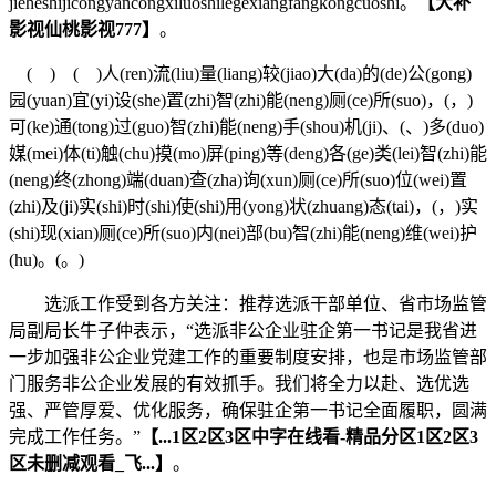
jieheshijicongyancongxiluoshilegexiangfangkongcuoshi。
【大补
影视仙桃影视777】
。
( ) ( )人(ren)流(liu)量(liang)较(jiao)大(da)的(de)公(gong)
园(yuan)宜(yi)设(she)置(zhi)智(zhi)能(neng)厕(ce)所(suo)，(，)
可(ke)通(tong)过(guo)智(zhi)能(neng)手(shou)机(ji)、(、)多(duo)
媒(mei)体(ti)触(chu)摸(mo)屏(ping)等(deng)各(ge)类(lei)智(zhi)能
(neng)终(zhong)端(duan)查(zha)询(xun)厕(ce)所(suo)位(wei)置
(zhi)及(ji)实(shi)时(shi)使(shi)用(yong)状(zhuang)态(tai)，(，)实
(shi)现(xian)厕(ce)所(suo)内(nei)部(bu)智(zhi)能(neng)维(wei)护
(hu)。(。)
选派工作受到各方关注：推荐选派干部单位、省市场监管
局副局长牛子仲表示，“选派非公企业驻企第一书记是我省进
一步加强非公企业党建工作的重要制度安排，也是市场监管部
门服务非公企业发展的有效抓手。我们将全力以赴、选优选
强、严管厚爱、优化服务，确保驻企第一书记全面履职，圆满
完成工作任务。”
【...1区2区3区中字在线看-精品分区1区2区3
区未删减观看_飞...】
。