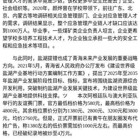
管理人才的需求毕竟是少数，该校更多毕业生还是去了企业、
社会组织等。2020年，颜烨曾在学校带领下，前往广东、北
京、内蒙古等地调研相关应急管理部门、企业对应急管理人才
的需求，调研结果显示，整个应急管理产业链人才缺口应该达
到1000万人。毕业季，一些煤矿类企业负责人坦言，企业更希
望学校多培养工程技术人才，为企业独立承担一些大的安全工
程和应急技术等项目。。
与此同时，盐湖提锂也成了青海未来产业发展的重要战略
方向。2021年5月，青海省人民政府办公厅发布《建设世界级
盐湖产业基地行动方案编制工作方案》，提出了2025年至2035
年盐湖产业发展阶段性目标、指标，宣布将围绕盐湖资源综合
开发利用，突破制约盐湖产业发展关键技术，为建设世界级盐
湖产业基地提供科技支撑。ツ 本次阿根廷队与澳大利亚队
举行的友谊赛门票，官方最低档价格为580元，最高档价格为
4800元，其余档位票价分别为1380元、2800元、3200元和3800
元，均价2760元。但是，正式开票前已有黄牛在朋友圈发布代
抢广告，称1380左右的低价票需加价1000元左右。而最高价
格，已经破纪录地被炒至4万元。