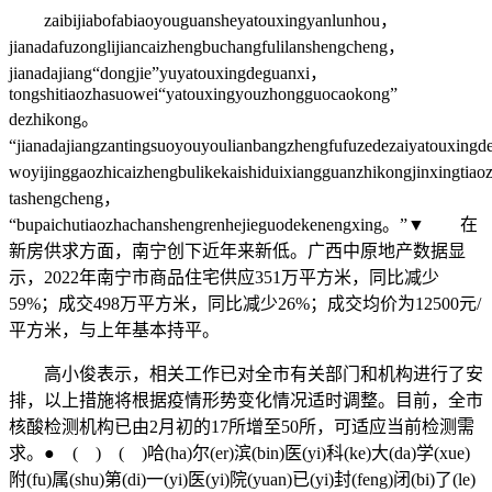
zaibijiabofabiaoyouguansheyatouxingyanlunhou，
jianadafuzonglijiancaizhengbuchangfulilanshengcheng，
jianadajiang“dongjie”yuyatouxingdeguanxi，
tongshitiaozhasuowei“yatouxingyouzhongguocaokong”
dezhikong。
“jianadajiangzantingsuoyouyoulianbangzhengfufuzedezaiyatouxin
woyijinggaozhicaizhengbulikekaishiduixiangguanzhikongjinxingtia
tashengcheng，
“bupaichutiaozhachanshengrenhejieguodekenengxing。”▼ 在
新房供求方面，南宁创下近年来新低。广西中原地产数据显
示，2022年南宁市商品住宅供应351万平方米，同比减少
59%；成交498万平方米，同比减少26%；成交均价为12500元/
平方米，与上年基本持平。
高小俊表示，相关工作已对全市有关部门和机构进行了安
排，以上措施将根据疫情形势变化情况适时调整。目前，全市
核酸检测机构已由2月初的17所增至50所，可适应当前检测需
求。● ( ) ( )哈(ha)尔(er)滨(bin)医(yi)科(ke)大(da)学(xue)
附(fu)属(shu)第(di)一(yi)医(yi)院(yuan)已(yi)封(feng)闭(bi)了(le)