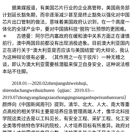
据美媒报道，有美国芯片行业的企业高管称，美国商务部
计划延长豁免期，而非逐渐减少甚至是终止豁免以强化对中国
芯片出口管制的做法，意味着美国政府认识到，在一个高度一
体化的全球产业中，要对中国搞科技“脱钩”比预想的更困难。
＊
古德曼：
阿尔巴内塞政府在缓和澳中关系方面正在谨慎
前行，澳中两国目前都没有出现消极迹象。目前澳大利亚国内
正在进行关于“澳大利亚是否应该与美国结盟”的大辩论，我认
为这种辩论很有必要，（其作用之一在于驳斥）一种无稽之
谈，即认为澳大利亚需要核潜艇来保卫自身安全，这种说法根
本站不住脚。
2018.01—2020.02zhenjiangshiweishuji、
shirendachangweihuizhuren（qijian：2019.03—
2019.07zhongyangdangxiaozhongqingnianganbupeixunbanxue
颜烨向《中国新闻周刊》提到，清华、北大、人大、南大等重
点高校的相关学科主要是培养应急管理高端人才，像华北科技
学院这类过去是以工科见长，有安全工程、采矿工程、化工安
全类等传统特色学科的院校，人才培养目标有所差异。政府对