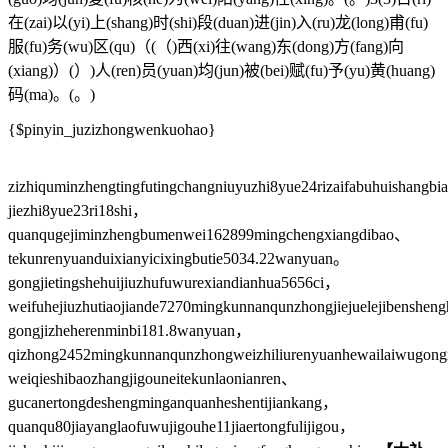
在(zai)以(yi)上(shang)时(shi)段(duan)进(jin)入(ru)龙(long)甫(fu)
服(fu)务(wu)区(qu)（(（)西(xi)往(wang)东(dong)方(fang)向
(xiang)）(）)人(ren)员(yuan)均(jun)被(bei)赋(fu)予(yu)黄(huang)
码(ma)。(。)
{$pinyin_juzizhongwenkuohao}
zizhiquminzhengtingfutingchangniuyuzhi8yue24rizaifabuhuishangb
jiezhi8yue23ri18shi，
quanqugejiminzhengbumenwei162899mingchengxiangdibao、
tekunrenyuanduixianyicixingbutie5034.22wanyuan。
gongjietingshehuijiuzhufuwurexiandianhua5656ci，
weifuhejiuzhutiaojiande7270mingkunnanqunzhongjiejuelejibenshe
gongjizheherenminbi181.8wanyuan，
qizhong2452mingkunnanqunzhongweizhiliurenyuanhewailaiwugon
weiqieshibaozhangjigouneitekunlaonianren、
gucanertongdeshengminganquanheshentijiankang，
quanqu80jiayanglaofuwujigouhe11jiaertongfulijigou，