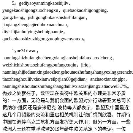
5。gediyaoyanmingkaoshijilv，
yangekaoshigongzuochengxu，quebaokaoshigongping、
gongzheng。jishigongbukaoshishishifangan，
jiaqiangzhengcejieduhexuanchuan，
diyishijianhuiyingshehuiguanqie，
quebaokaoshizuzhigongzuopingwenyouxu。
1yue31riwan，
nanningshizhufanghechengxiangjianshejufabuxiaoxicheng，
weizhichishoutaozhufanggoufangxuqiu，jiriqi，
nanningshijieduanxingtiaozhengshoutaozhufangshangyexinggerenzh
tiaozhenghoulilvxiaxianweilprjian60gejidian。anzhaoxianxinglpr，
nanningshishoutaozhufangshangdaililvxiaxianjiangxiatiaowei3
微妙之处就在于，欧盟现在看待中欧关系的心理是非常矛盾
的：一方面，无论是与我们会面的欧盟对外行动署亚太总司长
贡纳尔·维冈还是多米尼克·波特等人都表示，欧盟及中国最近
这几个月频繁的交流和重启相关机制让他们感到欣喜，并期待
中国在调停乌克兰危机方面发挥更大作用；但另一方面，一些
欧洲人士还在重弹欧盟2019年给中欧关系定下的老调。一位