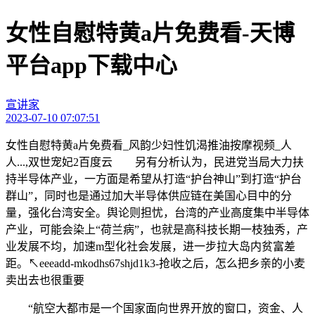
女性自慰特黄a片免费看-天博
平台app下载中心
宣讲家
2023-07-10 07:07:51
女性自慰特黄a片免费看_风韵少妇性饥渴推油按摩视频_人
人...,双世宠妃2百度云 另有分析认为，民进党当局大力扶
持半导体产业，一方面是希望从打造“护台神山”到打造“护台
群山”，同时也是通过加大半导体供应链在美国心目中的分
量，强化台湾安全。舆论则担忧，台湾的产业高度集中半导体
产业，可能会染上“荷兰病”，也就是高科技长期一枝独秀，产
业发展不均，加速m型化社会发展，进一步拉大岛内贫富差
距。↖eeeadd-mkodhs67shjd1k3-抢收之后，怎么把乡亲的小麦
卖出去也很重要
“航空大都市是一个国家面向世界开放的窗口，资金、人