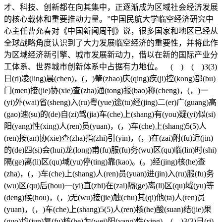
才、科技、创新都在向其集中，正逐渐成为区域社会经济发展
的核心载体和重要推动力量。”中国民航大学临空经济研究中
心主任曹允春对《中国新闻周刊》说，很多国家和地区已经从
全球战略角度认识到了大力发展临空经济的重要性，并将此作
为区域经济新引擎、城市发展新动力，借以在新的国际产业分
工体系、世界城市创新体系中占据有力地位。 ( ) ( )3(3)
日(ri)凌(ling)晨(chen)，(，)肇(zhao)庆(qing)疾(ji)控(kong)部(bu)
门(men)接(jie)协(xie)查(zha)通(tong)报(bao)称(cheng)，(，)一
(yi)外(wai)省(sheng)入(ru)粤(yue)途(tu)经(jing)二(er)广(guang)高
(gao)速(su)的(de)自(zi)驾(jia)车(che)上(shang)有(you)疑(yi)似(si)
阳(yang)性(xing)人(ren)员(yuan)，(，)车(che)上(shang)5(5)人
(ren)按(an)协(xie)查(zha)指(zhi)引(yin)，(，)在(zai)附(fu)近(jin)
的(de)四(si)会(hui)龙(long)甫(fu)服(fu)务(wu)区(qu)临(lin)时(shi)
隔(ge)离(li)区(qu)域(yu)停(ting)靠(kao)。(。)经(jing)核(he)查
(zha)，(，)车(che)上(shang)人(ren)员(yuan)进(jin)入(ru)服(fu)务
(wu)区(qu)后(hou)一(yi)直(zhi)在(zai)隔(ge)离(li)区(qu)域(yu)等
(deng)候(hou)，(，)无(wu)接(jie)触(chu)其(qi)他(ta)人(ren)员
(yuan)，(，)车(che)上(shang)5(5)人(ren)核(he)酸(suan)结(jie)果
(guo)均(jun)复(fu)核(he)为(wei)阳(yang)性(xing)。(。)3(3)日(ri)