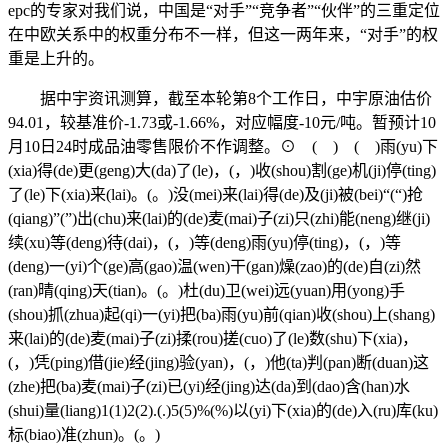
epc的专家对我们说，中国是“对手”“竞争者”“伙伴”的三重定位
在中欧关系中的权重分布不一样，但这一两年来，“对手”的权
重是上升的。
据中宇资讯测算，截至本轮第8个工作日，中宇原油估价
94.01，较基准价-1.73或-1.66%，对应幅度-10元/吨。暂预计10
月10日24时成品油零售限价不作调整。⊙ ( ) ( )雨(yu)下
(xia)得(de)更(geng)大(da)了(le)，(，)收(shou)割(ge)机(ji)停(ting)
了(le)下(xia)来(lai)。(。)没(mei)来(lai)得(de)及(ji)被(bei)“(“)抢
(qiang)”(”)出(chu)来(lai)的(de)麦(mai)子(zi)只(zhi)能(neng)继(ji)
续(xu)等(deng)待(dai)，(，)等(deng)雨(yu)停(ting)，(，)等
(deng)一(yi)个(ge)高(gao)温(wen)干(gan)燥(zao)的(de)自(zi)然
(ran)晴(qing)天(tian)。(。)杜(du)卫(wei)远(yuan)用(yong)手
(shou)抓(zhua)起(qi)一(yi)把(ba)雨(yu)前(qian)收(shou)上(shang)
来(lai)的(de)麦(mai)子(zi)揉(rou)搓(cuo)了(le)数(shu)下(xia)，
(，)凭(ping)借(jie)经(jing)验(yan)，(，)他(ta)判(pan)断(duan)这
(zhe)把(ba)麦(mai)子(zi)已(yi)经(jing)达(da)到(dao)含(han)水
(shui)量(liang)1(1)2(2).(.)5(5)%(%)以(yi)下(xia)的(de)入(ru)库(ku)
标(biao)准(zhun)。(。)