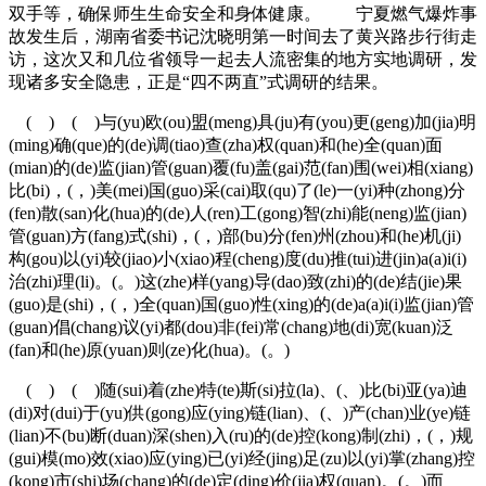
双手等，确保师生生命安全和身体健康。 宁夏燃气爆炸事
故发生后，湖南省委书记沈晓明第一时间去了黄兴路步行街走
访，这次又和几位省领导一起去人流密集的地方实地调研，发
现诸多安全隐患，正是“四不两直”式调研的结果。
( ) ( )与(yu)欧(ou)盟(meng)具(ju)有(you)更(geng)加(jia)明
(ming)确(que)的(de)调(tiao)查(zha)权(quan)和(he)全(quan)面
(mian)的(de)监(jian)管(guan)覆(fu)盖(gai)范(fan)围(wei)相(xiang)
比(bi)，(，)美(mei)国(guo)采(cai)取(qu)了(le)一(yi)种(zhong)分
(fen)散(san)化(hua)的(de)人(ren)工(gong)智(zhi)能(neng)监(jian)
管(guan)方(fang)式(shi)，(，)部(bu)分(fen)州(zhou)和(he)机(ji)
构(gou)以(yi)较(jiao)小(xiao)程(cheng)度(du)推(tui)进(jin)a(a)i(i)
治(zhi)理(li)。(。)这(zhe)样(yang)导(dao)致(zhi)的(de)结(jie)果
(guo)是(shi)，(，)全(quan)国(guo)性(xing)的(de)a(a)i(i)监(jian)管
(guan)倡(chang)议(yi)都(dou)非(fei)常(chang)地(di)宽(kuan)泛
(fan)和(he)原(yuan)则(ze)化(hua)。(。)
( ) ( )随(sui)着(zhe)特(te)斯(si)拉(la)、(、)比(bi)亚(ya)迪
(di)对(dui)于(yu)供(gong)应(ying)链(lian)、(、)产(chan)业(ye)链
(lian)不(bu)断(duan)深(shen)入(ru)的(de)控(kong)制(zhi)，(，)规
(gui)模(mo)效(xiao)应(ying)已(yi)经(jing)足(zu)以(yi)掌(zhang)控
(kong)市(shi)场(chang)的(de)定(ding)价(jia)权(quan)。(。)而