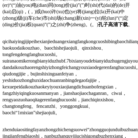
(er)“(“)油(you)电(dian)同(tong)价(jia)”(”)时(shi)代(dai)的(de)开
(kai)启(qi)，(，)或(huo)许(xu)也(ye)将(jiang)拉(la)开(kai)中
(zhong)级(ji)车(che)市(shi)场(chang)新(xin)一(yi)轮(lun)“(“)定
(ding)价(jia)权(quan)”(”)之(zhi)争(zheng)。(。)
孔子高清下载
。
qicihaiyingjijipeihexianjieduangexiangfangkongcuoshibingbaochil
baokuodaikouzhao、baochishejiaojuli、qinxishou、
tongfengdengfanghucuoshi。
suiranaomikerongbianyiduzhubf.7bixianyoudebianyiduzhugengjuy
dandaikouzhaorengshiyizhongfeichangyouxiaodegerenfanghucuosh
qiudongjijie，bujinshixinguanfeiyan，
yeshiduozhonghuxidaochuanranbingdegaofajijie，
kexuepeidaikouzhaokeyiyouxiaojiangdichuanbofengxian，
fangzhiyiqingkuosanmanyan，jianshaojiaochaganran。ciwai，
rengyaozuohaoqitagerenfanghucuoshi，jianchiqinxishou、
changtongfeng、fencanzhi、yonggongkuai、
baochi“1mixian”shejiaojuli。
zhenduiaositingfayanzhongzhichengsuowei“zhongguojunduibuzhua
jingjianfengbiaoshi，nanbuzhanquyijiucishigongbuzhenxiang，