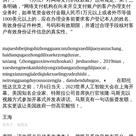
条明确，“网络支付机构在向未开立支付账户的客户办理支付
业务时，如单笔资金收付金额人民币1万元以上或者外币等值
1000美元以上的，应在办理业务前要求客户登记本人的姓名、
有效身份证件种类、号码和有效期限，并通过合理手段核对客
户有效身份证件信息的真实性。”
majueshibeijingshizhongguancunzhongxuedilijiaoyanzuchang、
haidianqugaozhongdilixuekezongduxue。
taxiang《zhongguoxinwenzhoukan》jieshaoshuo，2019nian，
xueshengmenkaishishiyongxinbangaozhongdilijiaocai，
mingxianzengjialediqiukexuelingyudezhishi，
neirongguangduyousuozengjia，danshendubugou。◐ 在耶伦
抵达北京之前，7月6日当天，2023世界人工智能大会在上海开
幕。美国知名企业家、特斯拉公司首席执行官埃隆·马斯克以
视频方式参加开幕式并发表讲话。马斯克有一句话振聋发聩，
其实更该让美国政府一些高官醒悟！。
王海
发布于：嘉荫县