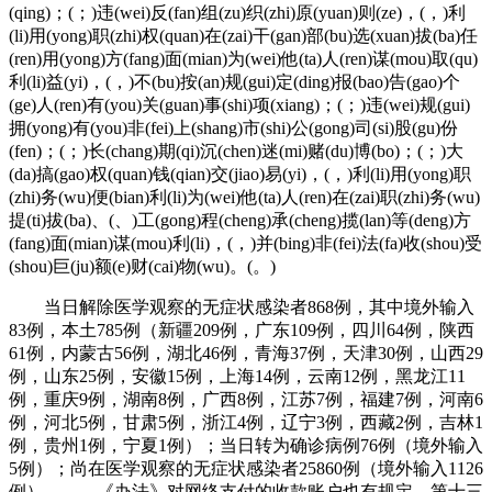
(qing)；(；)违(wei)反(fan)组(zu)织(zhi)原(yuan)则(ze)，(，)利
(li)用(yong)职(zhi)权(quan)在(zai)干(gan)部(bu)选(xuan)拔(ba)任
(ren)用(yong)方(fang)面(mian)为(wei)他(ta)人(ren)谋(mou)取(qu)
利(li)益(yi)，(，)不(bu)按(an)规(gui)定(ding)报(bao)告(gao)个
(ge)人(ren)有(you)关(guan)事(shi)项(xiang)；(；)违(wei)规(gui)
拥(yong)有(you)非(fei)上(shang)市(shi)公(gong)司(si)股(gu)份
(fen)；(；)长(chang)期(qi)沉(chen)迷(mi)赌(du)博(bo)；(；)大
(da)搞(gao)权(quan)钱(qian)交(jiao)易(yi)，(，)利(li)用(yong)职
(zhi)务(wu)便(bian)利(li)为(wei)他(ta)人(ren)在(zai)职(zhi)务(wu)
提(ti)拔(ba)、(、)工(gong)程(cheng)承(cheng)揽(lan)等(deng)方
(fang)面(mian)谋(mou)利(li)，(，)并(bing)非(fei)法(fa)收(shou)受
(shou)巨(ju)额(e)财(cai)物(wu)。(。)
当日解除医学观察的无症状感染者868例，其中境外输入
83例，本土785例（新疆209例，广东109例，四川64例，陕西
61例，内蒙古56例，湖北46例，青海37例，天津30例，山西29
例，山东25例，安徽15例，上海14例，云南12例，黑龙江11
例，重庆9例，湖南8例，广西8例，江苏7例，福建7例，河南6
例，河北5例，甘肃5例，浙江4例，辽宁3例，西藏2例，吉林1
例，贵州1例，宁夏1例）；当日转为确诊病例76例（境外输入
5例）；尚在医学观察的无症状感染者25860例（境外输入1126
例）。 《办法》对网络支付的收款账户也有规定。第十三