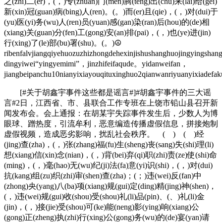
之(zhi)二(er)，(，)专(zhuan)门(men)腾(teng)出(chu)来(lai)给(gei)
新(xin)冠(guan)病(bing)人(ren)。(。)而(er)且(qie)，(，)对(dui)于
(yu)医(yi)务(wu)人(ren)员(yuan)感(gan)染(ran)后(hou)的(de)相
(xiang)关(guan)分(fen)工(gong)安(an)排(pai)，(，)也(ye)进(jin)
行(xing)了(le)部(bu)署(shu)。(。)☮
ribenfalvjiangqiyehuozuzhizhongdehexinjishushanghuojingyingsha
dingyiwei“yingyemimi”，jinzhifeifaqude。yidanweifan，
jiangbeipanchu10nianyixiayouqituxinghuo2qianwanriyuanyixiadef
[#关于胡鑫宇事件这些都是谣言#]#胡鑫宇事件的三大谣
言#2日，江西省、市、县联合工作专班在上饶市铅山县召开新
闻发布会。会上通报：在胡某宇失踪事件发生后，少数人为博
眼球、蹭热度，引流牟利，恶意编造传播虚假信息，拼接炮制
虚假视频，造成恶劣影响，扰乱社会秩序。 ( ) ( )经
(jing)查(zha)，(，)张(zhang)福(fu)生(sheng)丧(sang)失(shi)理(li)
想(xiang)信(xin)念(nian)，(，)背(bei)弃(qi)职(zhi)责(ze)使(shi)命
(ming)，(，)毫(hao)无(wu)纪(ji)法(fa)意(yi)识(shi)，(，)对(dui)
抗(kang)组(zu)织(zhi)审(shen)查(zha)；(；)违(wei)反(fan)中
(zhong)央(yang)八(ba)项(xiang)规(gui)定(ding)精(jing)神(shen)，
(，)违(wei)规(gui)收(shou)受(shou)礼(li)品(pin)、(、)礼(li)金
(jin)，(，)接(jie)受(shou)可(ke)能(neng)影(ying)响(xiang)公
(gong)正(zheng)执(zhi)行(xing)公(gong)务(wu)的(de)宴(yan)请