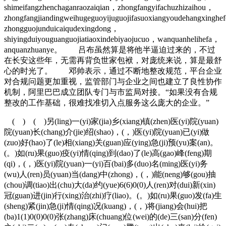
shimeifangzhenchaganraozaiqian，zhongfangyifachuzhizaihou，
zhongfangjiandingweihugeguoyijuguojifasuoxiangyoudehangxinghe
zhongguojunduicaiqudexingdong，
shiyingduiyouguanguojiatiaoxindebiyaojucuo，wanquanhelihefa，
anquanzhuanye。 吕布虽然算是将他半逼迫过来的，不过
在长安这些年，无需再背负世家包袱，对庞统来说，算是最舒
心的时光了。 邓帅表示，通过不断地整改规范，平台企业
对合规问题更加重视，监管部门与企业之间也建立了良性协作
机制，阿里巴巴成立团队专门与市监局对接。“如果没有合规
整改的工作基础，很难找准切入点服务这么庞大的企业。”
( ) ( )另(ling)一(yi)家(jia)乡(xiang)镇(zhen)医(yi)院(yuan)
院(yuan)长(chang)介(jie)绍(shao)，(，)医(yi)院(yuan)已(yi)做
(zuo)好(hao)了(le)相(xiang)关(guan)应(ying)急(ji)预(yu)案(an)。
(。)如(ru)果(guo)疫(yi)情(qing)到(dao)了(le)高(gao)峰(feng)期
(qi)，(，)医(yi)院(yuan)一(yi)百(bai)多(duo)名(ming)医(yi)务
(wu)人(ren)员(yuan)当(dang)中(zhong)，(，)能(neng)够(gou)抽
(chou)调(tiao)出(chu)大(da)约(yue)6(6)0(0)人(ren)对(dui)新(xin)
冠(guan)进(jin)行(xing)治(zhi)疗(liao)。(。)如(ru)果(guo)发(fa)生
(sheng)紧(jin)急(ji)情(qing)况(kuang)，(，)将(jiang)会(hui)把
(ba)1(1)0(0)0(0)张(zhang)床(chuang)位(wei)的(de)三(san)分(fen)