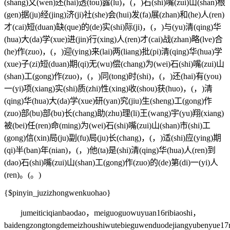
(shang)文(wen)还(hai)透(tou)露(lu)，(，)石(shi)嘴(zui)山(shan)根
(gen)据(ju)经(jing)济(ji)社(she)会(hui)发(fa)展(zhan)和(he)人(ren)
才(cai)短(duan)缺(que)的(de)实(shi)际(ji)，(，)与(yu)清(qing)华
(hua)大(da)学(xue)进(jin)行(xing)人(ren)才(cai)战(zhan)略(lve)合
(he)作(zuo)，(，)迎(ying)来(lai)两(liang)批(pi)清(qing)华(hua)学
(xue)子(zi)短(duan)期(qi)无(wu)偿(chang)为(wei)石(shi)嘴(zui)山
(shan)工(gong)作(zuo)，(，)同(tong)时(shi)，(，)还(hai)有(you)
一(yi)项(xiang)实(shi)质(zhi)性(xing)收(shou)获(huo)，(，)清
(qing)华(hua)大(da)学(xue)研(yan)究(jiu)生(sheng)工(gong)作
(zuo)部(bu)部(bu)长(chang)助(zhu)理(li)王(wang)宇(yu)翔(xiang)
被(bei)任(ren)命(ming)为(wei)石(shi)嘴(zui)山(shan)市(shi)工
(gong)信(xin)局(ju)副(fu)局(ju)长(chang)，(，)适(shi)应(ying)期
(qi)半(ban)年(nian)，(，)他(ta)是(shi)清(qing)华(hua)人(ren)到
(dao)石(shi)嘴(zui)山(shan)工(gong)作(zuo)的(de)第(di)一(yi)人
(ren)。(。)
{$pinyin_juzizhongwenkuohao}
jumeiticiqianbaodao，meiguoguowuyuan16ribiaoshi，
baidengzongtongdemeizhoushiwutebieguwenduodejiangyubenyue17