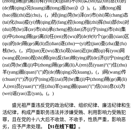
(zhong)隔(ge)离(li)有(you)关(guan)不(bu)实(shi)信(xin)息(xi)的
(de)情(qing)况(kuang)通(tong)报(bao)》(》)。(。)通(tong)报
(bao)指(zhi)出(chu)，(，)经(jing)菏(he)泽(ze)市(shi)常(chang)态
(tai)化(hua)疫(yi)情(qing)防(fang)控(kong)指(zhi)挥(hui)部(bu)对
(dui)菏(he)泽(ze)市(shi)承(cheng)担(dan)济(ji)宁(ning)市(shi)集
(ji)中(zhong)隔(ge)离(li)任(ren)务(wu)的(de)9(9)个(ge)县(xian)区
(qu)的(de)隔(ge)离(li)点(dian)逐(zhu)一(yi)检(jian)查(zha)复(fu)
核(he)，(，)均(jun)无(wu)发(fa)现(xian)近(jin)期(qi)有(you)网
(wang)民(min)视(shi)频(pin)反(fan)映(ying)的(de)济(ji)宁(ning)在
(zai)菏(he)集(ji)中(zhong)隔(ge)离(li)人(ren)员(yuan)“(“)住(zhu)
羊(yang)圈(quan)”(”)的(de)情(qing)况(kuang)，(，)网(wang)传
(chuan)“(“)济(ji)宁(ning)在(zai)菏(he)集(ji)中(zhong)隔(ge)离(li)
人(ren)员(yuan)“(“)住(zhu)羊(yang)圈(quan)”(”)信(xin)息(xi)为
(wei)谣(yao)言(yan)。(。)
盛光祖严重违反党的政治纪律、组织纪律、廉洁纪律和生
活纪律，构成严重职务违法并涉嫌受贿、利用影响力受贿犯
罪，且在党的十八大后不收敛、不收手，性质严重，影响恶
劣，应予严肃处理。
【91在线下载】
。