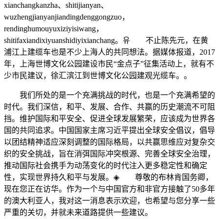
xianchangkanzha、shitijianyan、
wuzhengjianyanjiandingdenggongzuo，
rendinghumouyuxiziyisiwang，
shitifaxiandixiyuanshidiyixianchang。유 不止陈先元，在黄
浦江上建缆车也是不少上海人的共同想法。据媒体报道，2017
年，上海世博文化公园建设市民“金点子”征集活动上，就有不
少市民建议，徐汇滨江到世博文化公园建观光缆车。。
我们所处的是一个充满挑战的时代，也是一个充满希望的
时代。我们深信，和平、发展、合作、共赢的历史潮流不可阻
挡。维护国际和平安全、促进全球发展繁荣，应该成为世界各
国的共同追求。中国国家主席习近平提出全球安全倡议，倡导
以团结精神适应深刻调整的国际格局，以共赢思维应对复杂交
织的安全挑战，旨在消弭国际冲突根源、完善全球安全治理，
推动国际社会携手为动荡变化的时代注入更多稳定性和确定
性，实现世界持久和平与发展。◈ 尊敬的布林肯国务卿，
现在您正在访华。作为一个与中国官方和非官方接触了50多年
的澳大利亚人，我对这一消息表示欢迎，也希望与您分享一些
严重的关切，并就未来道路提供一些建议。