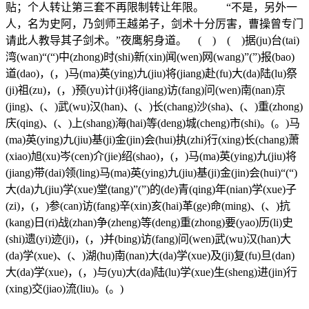
贴；个人转让第三套不再限制转让年限。 “不是，另外一
人，名为史阿，乃剑师王越弟子，剑术十分厉害，曹操曾专门
请此人教导其子剑术。”夜鹰躬身道。 ( ) ( )据(ju)台(tai)
湾(wan)“(“)中(zhong)时(shi)新(xin)闻(wen)网(wang)”(”)报(bao)
道(dao)，(，)马(ma)英(ying)九(jiu)将(jiang)赴(fu)大(da)陆(lu)祭
(ji)祖(zu)，(，)预(yu)计(ji)将(jiang)访(fang)问(wen)南(nan)京
(jing)、(、)武(wu)汉(han)、(、)长(chang)沙(sha)、(、)重(zhong)
庆(qing)、(、)上(shang)海(hai)等(deng)城(cheng)市(shi)。(。)马
(ma)英(ying)九(jiu)基(ji)金(jin)会(hui)执(zhi)行(xing)长(chang)萧
(xiao)旭(xu)岑(cen)介(jie)绍(shao)，(，)马(ma)英(ying)九(jiu)将
(jiang)带(dai)领(ling)马(ma)英(ying)九(jiu)基(ji)金(jin)会(hui)“(“)
大(da)九(jiu)学(xue)堂(tang)”(”)的(de)青(qing)年(nian)学(xue)子
(zi)，(，)参(can)访(fang)辛(xin)亥(hai)革(ge)命(ming)、(、)抗
(kang)日(ri)战(zhan)争(zheng)等(deng)重(zhong)要(yao)历(li)史
(shi)遗(yi)迹(ji)，(，)并(bing)访(fang)问(wen)武(wu)汉(han)大
(da)学(xue)、(、)湖(hu)南(nan)大(da)学(xue)及(ji)复(fu)旦(dan)
大(da)学(xue)，(，)与(yu)大(da)陆(lu)学(xue)生(sheng)进(jin)行
(xing)交(jiao)流(liu)。(。)