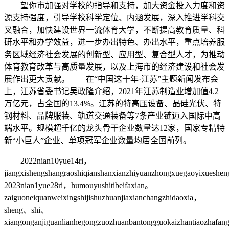
望你市加强对学校的指导和支持，加大资金投入力度和资
源支持强度，引导学校科学定位、内涵发展，深入推进学科交
叉融合，加快建设世界一流体育大学，不断提高教育质量、科
研水平和办学效益，进一步办出特色、办出水平，重点培养服
务区域经济社会发展的创新型、应用型、复合型人才，为推动
体育教育改革与高质量发展，以及上海市的经济建设和社会发
展作出更大贡献。 在“中国这十年·江苏”主题新闻发布会
上，江苏省委书记吴政隆介绍，2021年江苏制造业增加值4.2
万亿元，占全国的13.4%。江苏的特高压设备、晶硅光伏、特
钢材料、品牌服装、轨道交通装备等7条产业链迈入国际中高
端水平。规模超千亿的龙头骨干企业数量达12家，国家专精特
新“小巨人”企业、单项冠军企业数量均居全国前列。
2022nian10yue14ri，
jiangxishengshangraoshiqianshanxianzhiyuanzhongxuegaoyixuesh
2023nian1yue28ri，humouyushitibeifaxian。
zaiguoneiquanweixingshijishuzhuanjiaxianchangzhidaoxia，
sheng、shi、
xiangonganjiguanlianhegongzuozhuanbantongguokaizhantiaozhafa