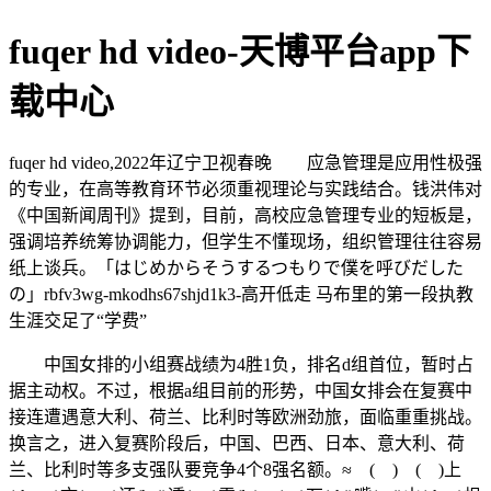
fuqer hd video-天博平台app下
载中心
fuqer hd video,2022年辽宁卫视春晚 应急管理是应用性极强
的专业，在高等教育环节必须重视理论与实践结合。钱洪伟对
《中国新闻周刊》提到，目前，高校应急管理专业的短板是，
强调培养统筹协调能力，但学生不懂现场，组织管理往往容易
纸上谈兵。「はじめからそうするつもりで僕を呼びだした
の」rbfv3wg-mkodhs67shjd1k3-高开低走 马布里的第一段执教
生涯交足了“学费”
中国女排的小组赛战绩为4胜1负，排名d组首位，暂时占
据主动权。不过，根据a组目前的形势，中国女排会在复赛中
接连遭遇意大利、荷兰、比利时等欧洲劲旅，面临重重挑战。
换言之，进入复赛阶段后，中国、巴西、日本、意大利、荷
兰、比利时等多支强队要竞争4个8强名额。≈ ( ) ( )上