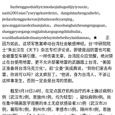
liuzhengguoduidiyicimodaojiahugudijiyiyouxin，
nashi2001nian7yueyigekurederizi，dangshitazhengzaihefei，
jiedaozhongguokexuejishudaxuedeyaoqing，
quwanggaixiaodezhuanjialou，zhuoshangbaizhesangenguguan，
shanggeyuegangcongjiahukaogugongdidaihuilai，
wuzilihaibanlailezhuanyedeluyinshebeiheyitaidiannao。★ 正
因为如此，这项军售案牵动台湾社会敏感神经。台“中研院院
士”朱云汉在《天下》杂志专栏评论说，即使是战防雷也可能
会被重型车辆引爆，一样伤害无辜，台湾民众应觉醒，绝对禁
止在台使用地雷，更不允许部署地雷的武器踏上台湾，“美国
正准备将台湾乌克兰化”。前“立委”吴成典说，“到你们家去布
雷，你说可以吗？这太疯狂了。”他说，身为台湾人，不该让
这样事发生，否则一定会是台湾的悲剧。
截至9月18日24时，在定点医疗机构治疗的本土确诊病例3
例（武汉市2例，恩施州1例，均为轻型），疑似病例0例。尚
在集中隔离医学观察的本土无症状感染者315例（武汉市20
例，襄阳市2例，荆州市2例，孝感市15例，随州市3例，恩施