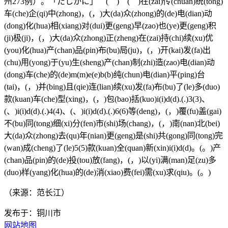
州273例）。「たしかに」 ( ) ( )在(zai)传(chuan)统(tong)
车(che)企(qi)中(zhong)，(，)大(da)众(zhong)的(de)电(dian)动
(dong)化(hua)相(xiang)对(dui)更(geng)早(zao)也(ye)更(geng)积
(ji)极(ji)，(，)大(da)众(zhong)正(zheng)在(zai)持(chi)续(xu)优
(you)化(hua)产(chan)品(pin)布(bu)局(ju)，(，)开(kai)发(fa)出
(chu)用(yong)于(yu)生(sheng)产(chan)制(zhi)造(zao)电(dian)动
(dong)车(che)的(de)m(m)e(e)b(b)纯(chun)电(dian)平(ping)台
(tai)，(，)并(bing)且(qie)连(lian)续(xu)发(fa)布(bu)了(le)多(duo)
款(kuan)车(che)型(xing)，(，)包(bao)括(kuo)i(i)d(d).(.)3(3)、
(、)i(i)d(d).(.)4(4)、(、)i(i)d(d).(.)6(6)等(deng)，(，)覆(fu)盖(gai)
不(bu)同(tong)细(xi)分(fen)市(shi)场(chang)，(，)南(nan)北(bei)
大(da)众(zhong)去(qu)年(nian)更(geng)是(shi)共(gong)同(tong)完
(wan)成(cheng)了(le)5(5)款(kuan)全(quan)新(xin)i(i)d(d)。(。)产
(chan)品(pin)的(de)投(tou)放(fang)，(，)以(yi)满(man)足(zu)多
(duo)样(yang)化(hua)的(de)消(xiao)费(fei)需(xu)求(qiu)。(。)
（来源：范长江）
发布于：铜川市
网站地图