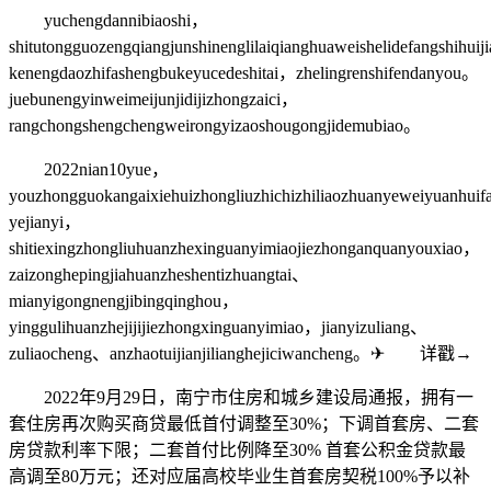
yuchengdannibiaoshi，
shitutongguozengqiangjunshinenglilaiqianghuaweishelidefangshihuij
kenengdaozhifashengbukeyucedeshitai，zhelingrenshifendanyou。
juebunengyinweimeijunjidijizhongzaici，
rangchongshengchengweirongyizaoshougongjidemubiao。
2022nian10yue，
youzhongguokangaixiehuizhongliuzhichizhiliaozhuanyeweiyuanhu
yejianyi，
shitiexingzhongliuhuanzhexinguanyimiaojiezhonganquanyouxiao，
zaizonghepingjiahuanzheshentizhuangtai、
mianyigongnengjibingqinghou，
yinggulihuanzhejijijiezhongxinguanyimiao，jianyizuliang、
zuliaocheng、anzhaotuijianjilianghejiciwancheng。✈ 详戳→
2022年9月29日，南宁市住房和城乡建设局通报，拥有一
套住房再次购买商贷最低首付调整至30%；下调首套房、二套
房贷款利率下限；二套首付比例降至30% 首套公积金贷款最
高调至80万元；还对应届高校毕业生首套房契税100%予以补