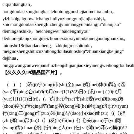
ciqianliangtian，
hongdoulasizongtongkasiteluotongguoshejiaomeitixuanbu，
yizhishigaiguowaichangchuliyuzhongguojianjiaoshiyi。
zhicihongdoulasizhengfuzhengyunniangyutaidangju“duanjiao”
deminganshike，beichengwei“baidengmiyou”
deduodejifangzhongmeizhoudexiaoxiyinfadaoneigaoduguanzhu。
lutoushe18ribaodaocheng，zhiqingrenshitoulu，
meiguozhengshituzuzhihongdoulasiluoshiqi“zhuanxiangbeijing”
dejihua，
bingqiwangzanweiqianshuzhengshijianjiaoxieyinengweihongdoulas
【久久久久99精品国产片】
。
( ) ( )济(ji)宁(ning)市(shi)全(quan)媒(mei)体(ti)辟(pi)谣
(yao)平(ping)台(tai)9(9)月(yue)1(1)2(2)日(ri)讯(xun) ( )9(9)月
(yue)1(1)1(1)日(ri)，(，)菏(he)泽(ze)市(shi)委(wei)统(tong)筹
(chou)疫(yi)情(qing)防(fang)控(kong)和(he)经(jing)济(ji)运(yun)
行(xing)工(gong)作(zuo)领(ling)导(dao)小(xiao)组(zu)（(（)指
(zhi)挥(hui)部(bu)）(）)发(fa)布(bu)《(《)关(guan)于(yu)网
(wang)传(chuan)济(ji)宁(ning)人(ren)在(zai)菏(he)泽(ze)集(ji)中