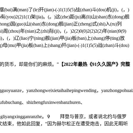
ai)满(man)了(le)歼(jian)-(-)1(1)5(5)战(zhan)斗(dou)机(ji)，(，)
)有(you)2(2)1(1)架(jia)。(。)这(zhe)距(ju)离(li)山(shan)东(dong)舰
(zhong)国(guo)山(shan)东(dong)舰(jian)正(zheng)式(shi)入(ru)列
周(zhou)年(nian)之(zhi)际(ji)，(，)2(2)0(0)2(2)2(2)年(nian)9(9)
，(，)辽(liao)宁(ning)舰(jian)甲(jia)板(ban)上(shang)停(ting)放
)母(mu)甲(jia)板(ban)上(shang)歼(jian)-(-)1(1)5(5)战(zhan)斗(dou)
的货币，却是你们的麻烦。”
【2022年最热《91久久国产》完整
ongguoyuanze，‍‍yanzhongweixie‍‍taihaihepingwending，‍‍yanzhongpohuai‍
bufubuchang、shizhengfuxinwenbanzhuren、
ezhong，faxianliangliyangxingganranzhe。✞ 拜登与普京，或者说北约与俄罗
文结束，他如此回复，“因为赫尔松正在遭受炮击，因此无暇听