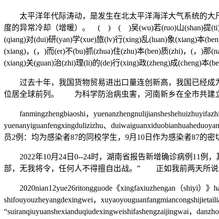
太平洋年代际涛动，是发生在北太平洋海洋大气系统的大尺
度的异常冷却（增暖）。 ( ) ( )吴(wu)若(ruo)山(shan)提(ti)醒(xing)
(qiang)对(dui)研(yan)学(xue)旅(lv)行(xing)乱(luan)象(xiang)本(be
(xiang)，(，)而(er)不(bu)抓(zhua)住(zhu)本(ben)质(zhi)，(，)那(na)
(xiang)关(guan)治(zhi)理(li)的(de)行(xing)政(zheng)成(cheng)本(
过去十年，我国货物贸易进出口量连创新高，我国已经成为全
位居全球前列。 为科学防治病虫害，河南新乡在全市共建立各
fanmingzhengbiaoshi，yuenanzhengnulijiansheshehuizhuyifazhigu
yuenanyiguanfengxingdulizizhu、duiwaiguanxiduobianhuaheduo
员2例：均为感染者87的同校学生，9月10日作为感染者87
2022年10月24日0--24时，湖南省报告新增确诊病例1
部，无我将令，任何人不得擅自出战。” 正如我前两天所说
2020nian12yue26ritongguode《xingfaxiuzhengan（shiyi）》haidu
shifouyouzheyangdexingwei，xuyaoyouguanfangmiancongshijietail
“suiranqiuyuanshexianduqiudexingweishifashengz