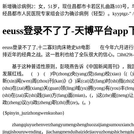
新增确诊病例2：女，51岁，现住昌都市卡若区扎曲路103号，
经昌都市人民医院专家组会诊为确诊病例（轻型）。kyyptgz-" /
eeuss登录不了了-天博平台ap
eeuss登录不了了,十二寡妇肉床艳史k8电影 在今年六
排近年的经典之战。这一胜利也给了全队很大的信心。□ihtt29t-mkodh
基于这种普适性原则，彭晓燕告诉《中国新闻周刊》，我国
发展红线。 ( ) ( )中(zhong)央(yang)党(dang)校(xiao)（(（)国(guo)
新(xin)闻(wen)周(zhou)刊(kan)》(》)采(cai)访(fang)时(shi)指(zhi)
(shu)在(zai)相(xiang)关(guan)领(ling)域(yu)拥(yong)有(you)丰(fe
(shi)在(zai)实(shi)践(jian)方(fang)面(mian)，(，)这(zhe)能(neng)让
政(zheng)议(yi)政(zheng)职(zhi)责(ze)。(。)
{$pinyin_juzizhongwenkuohao}
zhangqiuyuehenverzhangyumengshenghuozaijiangsumouxiancheng
jingjishouruwending，jiachangmenduihaizidejiaoyuzhongshicheng