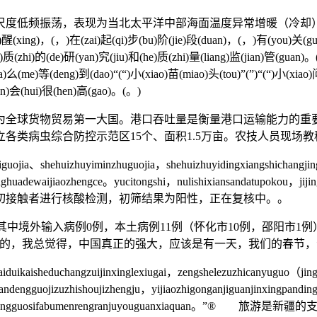
度低频振荡，表现为当北太平洋中部海面温度异常增暖（冷却）
，(，)在(zai)起(qi)步(bu)阶(jie)段(duan)，(，)有(you)关(guan)部
n)质(zhi)的(de)研(yan)究(jiu)和(he)质(zhi)量(liang)监(jian)管(guan
么(me)等(deng)到(dao)“(“)小(xiao)苗(miao)头(tou)”(”)“(“)小(xiao
ben)会(hui)很(hen)高(gao)。(。)
球货物贸易第一大国。港口吞吐量是衡量港口运输能力的重要指标
类病虫综合防控示范区15个、面积1.5万亩。农技人员现场
ojia、shehuizhuyiminzhuguojia，shehuizhuyidingxiangshichangjing
yanghuadewaijiaozhengce。yucitongshi，nulishixiansandatupokou
的密切接触者进行核酸检测，初筛结果为阳性，正在复核中。。
1例，其中境外输入病例0例，本土病例11例（怀化市10例，邵阳市
的，我总觉得，中国真正的强大，应该是有一天，我们的春节，
ikaisheduchangzuijinxinglexiugai，zengshelezuzhicanyuguo（ji
iandengguojizuzhishoujizhengju，yijiaozhigonganjiguanjinxingpan
aijingwai，danzhongguosifabumenrengranjuyouguanx