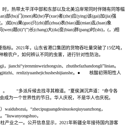
时，热带太平洋中部和东部以及北美沿岸常同时伴随有同等幅
(bu)门(men)和(he)学(xue)者(zhe)应(ying)该(gai)加(jia)强
)。(。)如(ru)果(guo)只(zhi)抓(zhua)表(biao)面(mian)乱(luan)象
)问(wen)题(ti)”(”)长(chang)大(da)变(bian)胖(pang)时(shi)，(，)相
。2021年，山东省港口集团的货物吞吐量突破了15亿吨，
教种粮农户，如何辨认不同的虫害，进行针对性防治。
ji，jianchi“yirenminweizhongxin、zhutihefazhandongli”linian。
，jijingjitizhi、renliziyuanhejichusheshijianshe。● 核酸初筛阳性人
1例）。 “多派斥候去找寻其粮道。”夏侯渊沉声道：“命令各
会成为一个世界性的节日。华人庆祝，不是华人也庆祝。
ng）waidubozui。“zhecipuguangdesinuokeqiuyuanzhong，
ding。”liuwanyongshuo，
iaquan。”® 旅游是新疆的支柱产业之一。公开信息显示，2021年新疆全年接待国内游客