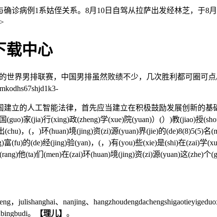
与确诊病例1系姑侄关系。8月10日自驾从拉萨出发经林芝，于8月
>
p下载中心
月进行的世界男排联赛，中国男排虽然败绩不少，几次胜利都可圈
s67shjd1k3-
建立的人工智能法律，首先应当建立在积极鼓励发展创新的基础
家(jia)行(xing)政(zheng)学(xue)院(yuan)）(）)教(jiao)授(shou)刘
出(chu)，(，)环(huan)境(jing)资(zi)源(yuan)界(jie)的(de)8(8)5(5)名
ng)富(fu)的(de)经(jing)验(yan)，(，)有(you)些(xie)是(shi)在(zai)学(
(rang)他(ta)们(men)在(zai)环(huan)境(jing)资(zi)源(yuan)这(zhe)个(g
，julishanghai、nanjing、hangzhoudengdachengshigaotieyigeduoxia
dubingbudi。
【理儿】
。