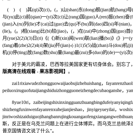
( ) ( )其(qi)次(ci)，(，)山(shan)东(dong)舰(jian)航(hang)母(mu)
与(yu)此(ci)前(qian)一(yi)次(ci)让(rang)国(guo)人(ren)振(zhen)奋(f
(jian)入(ru)列(lie)才(cai)过(guo)去(qu)不(bu)到(dao)四(si)年(nian)
(lie)。(。)相(xiang)比(bi)较(jiao)，(，)在(zai)中(zhong)国(guo)首(sh
月(yue)2(2)3(3)日(ri)《(《)新(xin)闻(wen)联(lian)播(bo)》(》)一(yi
(fang)着(zhe)2(2)4(4)架(jia)歼(jian)-(-)1(1)5(5)战(zhan)斗(dou)
机(ji)停(ting)放(fang)数(shu)量(liang)最(zui)多(duo)的(de)一(yi)次
对于美元的霸凌，巴西等拉美国家更有切身体会。别忘了，尼
版高清在线观看 - 果冻影视网】
。
zai1rixiawudezhongguowaijiaobujizhehuishang，fayanrenzhaoli
peiluoxi‍‍ruguofutai‍‍jiangshiduizhongguoneizhengde‍‍cubaoganshe，‍
8yue10ri，zaibeijingshixinxingguanzhuangbingdufeiyanyiqing
shizhengfuxinwenfayanrenxuhejianjieshao，jinyigeyueyilai，woshi
jinriwoshizaiduiguojihangbanrujingkouangaofengxiangangw
斯，反正是在乌克兰问题上在进行立体博弈。而乌克兰总统泽
普京国情咨文说了什么”。