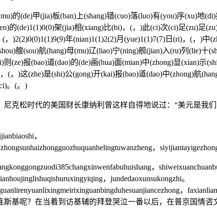
的(de)甲(jia)板(ban)上(shang)错(cuo)落(luo)有(you)序(xu)地(di)摆(b
en)的(de)1(1)0(0)架(jia)相(xiang)比(bi)，(，)此(ci)次(ci)足(zu)足(zu
，(，)2(2)0(0)1(1)9(9)年(nian)1(1)2(2)月(yue)1(1)7(7)日(ri)，(，)中
ou)艘(sou)航(hang)母(mu)辽(liao)宁(ning)舰(jian)入(ru)列(lie)十(shi)
)则(ze)报(bao)道(dao)的(de)画(hua)面(mian)中(zhong)显(xian)示(shi)
机(ji)，(，)这(zhe)是(shi)公(gong)开(kai)报(bao)道(dao)中(zhong)航(hang
(ci)。(。)
克松时代的美国财长康纳利曾这样自得地说过：“美元是我们
jianbiaoshi，
‍yanzhongsunhai‍‍zhongguozhuquanhelingtuwanzheng，‍‍siyijiantayigezh
fangkonggongzuodi385changxinwenfabuhuishang，shiweixuanchuan
xianhoujinglishuqishuruxingyiqing，jundedaoxunsukongzhi。
eibihuanguanlirenyuanlixingmeirixinguanbingduhesuanjianc
连斯基呢？在当着到访基辅的拜登哭泣一番以后，在普京国情咨