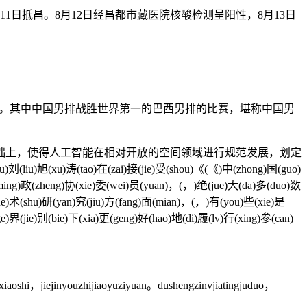
11日抵昌。8月12日经昌都市藏医院核酸检测呈阳性，8月13日
可点。其中中国男排战胜世界第一的巴西男排的比赛，堪称中国男
上，使得人工智能在相对开放的空间领域进行规范发展，划定
(liu)旭(xu)涛(tao)在(zai)接(jie)受(shou)《(《)中(zhong)国(guo)
(ming)政(zheng)协(xie)委(wei)员(yuan)，(，)绝(jue)大(da)多(duo)数
xue)术(shu)研(yan)究(jiu)方(fang)面(mian)，(，)有(you)些(xie)是
e)界(jie)别(bie)下(xia)更(geng)好(hao)地(di)履(lv)行(xing)参(can)
oshi，jiejinyouzhijiaoyuziyuan。dushengzinvjiatingjuduo，